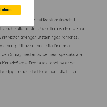
 close
alejos är bland de mest ikoniska firandet i
tro och kultur möts. Under flera veckor vaknar
 aktiviteter, tävlingar, utställningar, romerías,
evenemang. Ett av de mest efterlängtade
et den 3 maj, med en av de mest spektakulära
Kanarieöarna. Denna festlighet hyllar det
en djupt rotade identiteten hos folket i Los