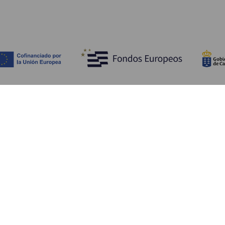
Upptäck
P
Bröllop
Kust och stränder
A
Kryssningsfartyg
Kultur
Ta
Gastronomi
Aktiv turism
Va