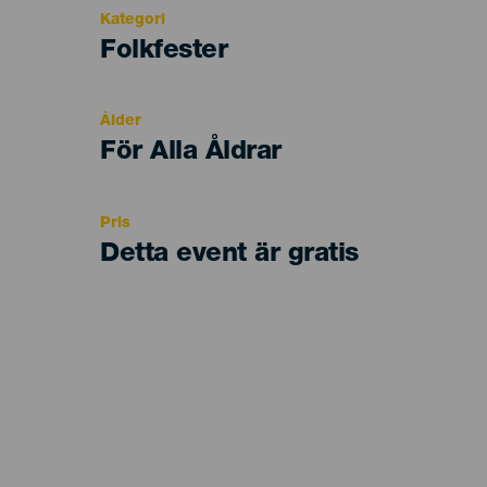
Kategori
Categoría
Folkfester
del
evento
Ålder
Edad
För Alla Åldrar
Recomendada
Pris
Detta event är gratis