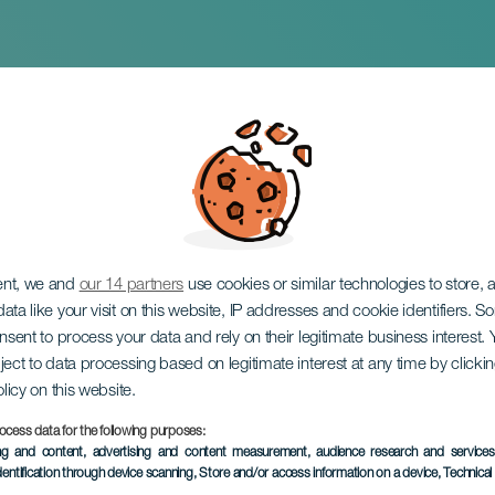
gheter i Los Realejo
ent, we and
our 14 partners
use cookies or similar technologies to store,
ata like your visit on this website, IP addresses and cookie identifiers. 
onsent to process your data and rely on their legitimate business interest
ject to data processing based on legitimate interest at any time by click
olicy on this website.
ocess data for the following purposes:
EVENEMANGET HÅLLS
ing and content, advertising and content measurement, audience research and service
dentification through device scanning
, Store and/or access information on a device
, Technica