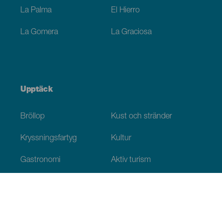
La Palma
El Hierro
La Gomera
La Graciosa
Upptäck
Bröllop
Kust och stränder
Kryssningsfartyg
Kultur
Gastronomi
Aktiv turism
Alla artiklar