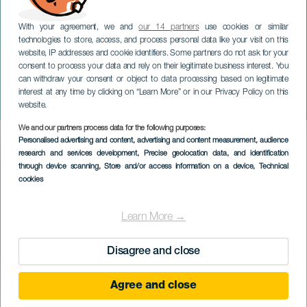
With your agreement, we and
our 14 partners
use cookies or similar
technologies to store, access, and process personal data like your visit on this
website, IP addresses and cookie identifiers. Some partners do not ask for your
consent to process your data and rely on their legitimate business interest. You
can withdraw your consent or object to data processing based on legitimate
TENERIFE
interest at any time by clicking on “Learn More” or in our Privacy Policy on this
Los Sabandeños vid jul
website.
We and our partners process data for the following purposes:
Imagen
Personalised advertising and content, advertising and content measurement, audience
Listado
research and services development
, Precise geolocation data, and identification
through device scanning
, Store and/or access information on a device
, Technical
cookies
Learn More →
Disagree and close
Agree and close
EVENEMANGET HÅLLS