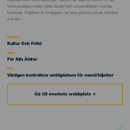
tragiska öde i inbördeskriget. Genom att välja en kvinna för att
förkroppsliga poeten lyfter Saura fram universaliteten i Lorcas
budskap. Publiken är fördjupad i en resa genom Lorcas skönhet
och arv.
Kategori
Categoría
Kultur Och Fritid
del
evento
Ålder
Edad
För Alla Åldrar
Recomendada
Pris
Vänligen kontrollera webbplatsen för event/biljetter
Gå till eventets webbplats