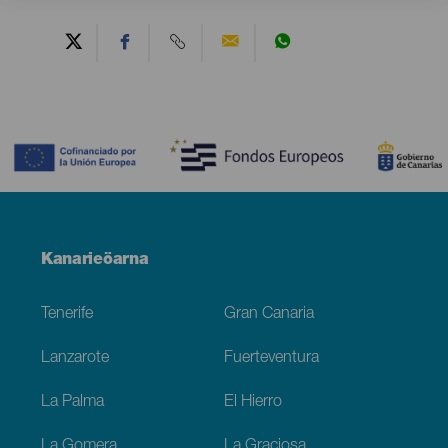
Contenido
Menú
Kanarieöarna
Footer
Tenerife
Gran Canaria
Lanzarote
Fuerteventura
La Palma
El Hierro
La Gomera
La Graciosa