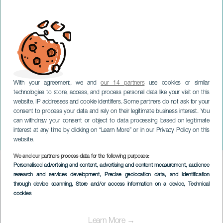
With your agreement, we and
our 14 partners
use cookies or similar
technologies to store, access, and process personal data like your visit on this
website, IP addresses and cookie identifiers. Some partners do not ask for your
consent to process your data and rely on their legitimate business interest. You
TENERIFE
can withdraw your consent or object to data processing based on legitimate
Lorca por Saura. La
interest at any time by clicking on “Learn More” or in our Privacy Policy on this
Laguna
website.
We and our partners process data for the following purposes:
Imagen
Personalised advertising and content, advertising and content measurement, audience
Listado
research and services development
, Precise geolocation data, and identification
through device scanning
, Store and/or access information on a device
, Technical
cookies
Learn More →