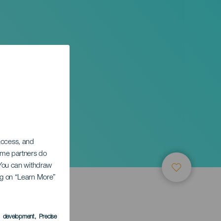
 access, and
Some partners do
. You can withdraw
ing on “Learn More”
s development
, Precise