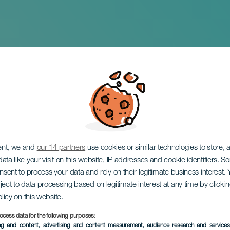
ables
ent, we and
our 14 partners
use cookies or similar technologies to store,
ata like your visit on this website, IP addresses and cookie identifiers. 
onsent to process your data and rely on their legitimate business interest
ject to data processing based on legitimate interest at any time by click
olicy on this website.
ocess data for the following purposes:
EVENEMANGET HÅLLS
ing and content, advertising and content measurement, audience research and service