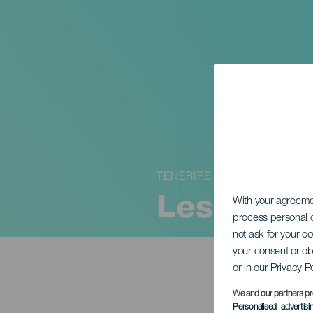
TENERIFE
Les Misér
With your agreem
process personal d
not ask for your c
your consent or ob
or in our Privacy P
We and our partners pr
Personalised advertis