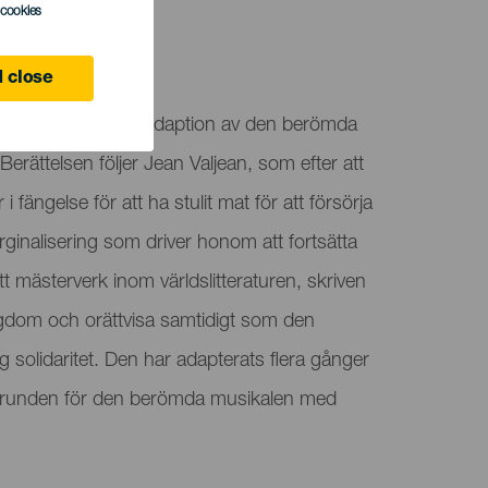
l cookies
 close
Les Misérables, en adaption av den berömda
rättelsen följer Jean Valjean, som efter att
i fängelse för att ha stulit mat för att försörja
arginalisering som driver honom att fortsätta
tt mästerverk inom världslitteraturen, skriven
gdom och orättvisa samtidigt som den
g solidaritet. Den har adapterats flera gånger
 grunden för den berömda musikalen med