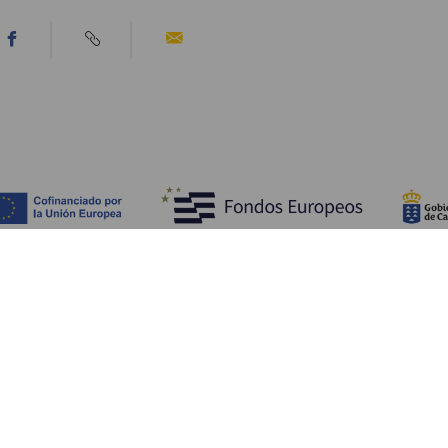
Upptäck
P
Bröllop
Kust och stränder
A