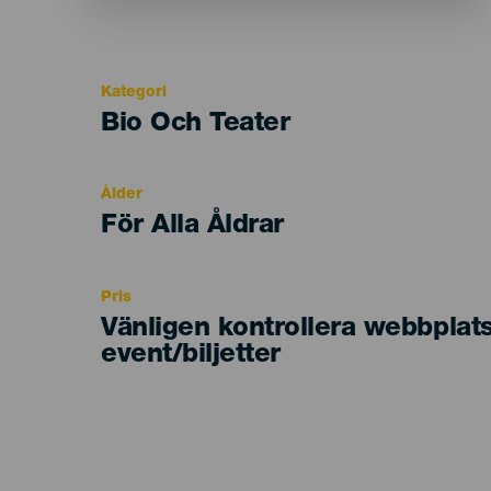
Kategori
Categoría
Bio Och Teater
del
evento
Ålder
Edad
För Alla Åldrar
Recomendada
Pris
Vänligen kontrollera webbplat
event/biljetter