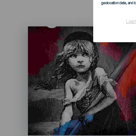
geolocation data, and i
Lear
Imagen
Listado