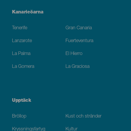
Menú
Kanarieöarna
Footer
Tenerife
Gran Canaria
Lanzarote
Fuerteventura
La Palma
El Hierro
La Gomera
La Graciosa
Upptäck
Bröllop
Kust och stränder
Kryssningsfartyg
Kultur