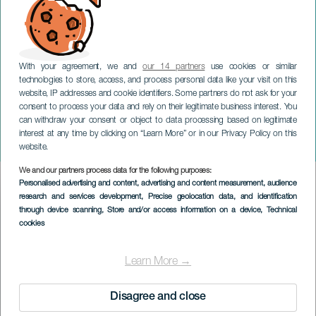
With your agreement, we and
our 14 partners
use cookies or similar
technologies to store, access, and process personal data like your visit on this
website, IP addresses and cookie identifiers. Some partners do not ask for your
consent to process your data and rely on their legitimate business interest. You
can withdraw your consent or object to data processing based on legitimate
TENERIFE
interest at any time by clicking on “Learn More” or in our Privacy Policy on this
Le Good Swing
website.
We and our partners process data for the following purposes:
Imagen
Personalised advertising and content, advertising and content measurement, audience
Listado
research and services development
, Precise geolocation data, and identification
through device scanning
, Store and/or access information on a device
, Technical
cookies
Learn More →
Disagree and close