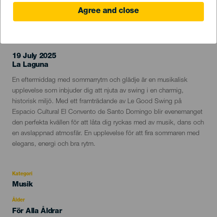
Agree and close
EVENEMANGET HÅLLS
19 July 2025
Localidad
La Laguna
Descripción
En eftermiddag med sommarrytm och glädje är en musikalisk
del
upplevelse som inbjuder dig att njuta av swing i en charmig,
evento
historisk miljö. Med ett framträdande av Le Good Swing på
Espacio Cultural El Convento de Santo Domingo blir evenemanget
den perfekta kvällen för att låta dig ryckas med av musik, dans och
en avslappnad atmosfär. En upplevelse för att fira sommaren med
elegans, energi och bra rytm.
Kategori
Categoría
Musik
del
evento
Ålder
Edad
För Alla Åldrar