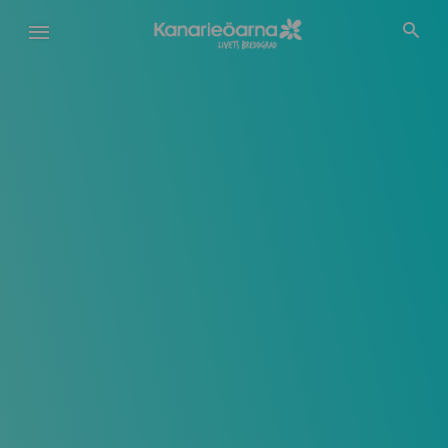
Hoppa
till
huvudinnehåll