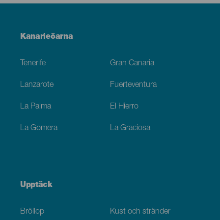
Menú
Kanarieöarna
Footer
Tenerife
Gran Canaria
Lanzarote
Fuerteventura
La Palma
El Hierro
La Gomera
La Graciosa
Upptäck
Bröllop
Kust och stränder