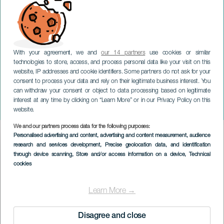
With your agreement, we and
our 14 partners
use cookies or similar
technologies to store, access, and process personal data like your visit on this
website, IP addresses and cookie identifiers. Some partners do not ask for your
consent to process your data and rely on their legitimate business interest. You
can withdraw your consent or object to data processing based on legitimate
TENERIFE
interest at any time by clicking on “Learn More” or in our Privacy Policy on this
Latinsk natt
website.
We and our partners process data for the following purposes:
Imagen
Personalised advertising and content, advertising and content measurement, audience
Listado
research and services development
, Precise geolocation data, and identification
through device scanning
, Store and/or access information on a device
, Technical
cookies
Learn More →
Disagree and close