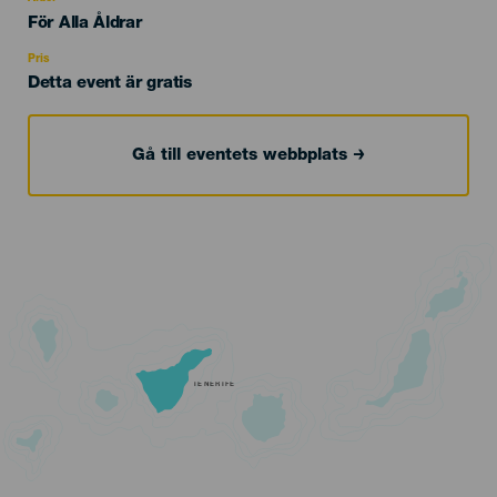
Edad
För Alla Åldrar
Recomendada
Pris
Detta event är gratis
Gå till eventets webbplats
TENERIFE