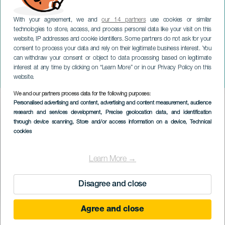
With your agreement, we and
our 14 partners
use cookies or similar
technologies to store, access, and process personal data like your visit on this
website, IP addresses and cookie identifiers. Some partners do not ask for your
consent to process your data and rely on their legitimate business interest. You
can withdraw your consent or object to data processing based on legitimate
TENERIFE
interest at any time by clicking on “Learn More” or in our Privacy Policy on this
Kazakstan
website.
We and our partners process data for the following purposes:
Imagen
Personalised advertising and content, advertising and content measurement, audience
Listado
research and services development
, Precise geolocation data, and identification
through device scanning
, Store and/or access information on a device
, Technical
cookies
Learn More →
Disagree and close
Agree and close
EVENEMANGET HÅLLS