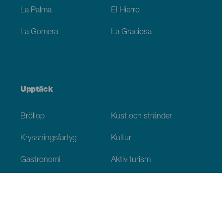
La Palma
El Hierro
La Gomera
La Graciosa
Upptäck
Bröllop
Kust och stränder
Kryssningsfartyg
Kultur
Gastronomi
Aktiv turism
Alla artiklar