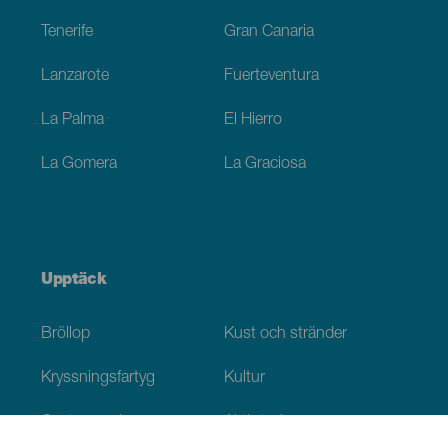
Tenerife
Gran Canaria
Lanzarote
Fuerteventura
La Palma
El Hierro
La Gomera
La Graciosa
Upptäck
Bröllop
Kust och stränder
Kryssningsfartyg
Kultur
Gastronomi
Aktiv turism