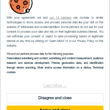
With your agreement, we and
our 14 partners
use cookies or similar
technologies to store, access, and process personal data like your visit on this
website, IP addresses and cookie identifiers. Some partners do not ask for your
consent to process your data and rely on their legitimate business interest. You
can withdraw your consent or object to data processing based on legitimate
TENERIFE
interest at any time by clicking on “Learn More” or in our Privacy Policy on this
Karneval: kostymtävling
website.
We and our partners process data for the following purposes:
Imagen
Personalised advertising and content, advertising and content measurement, audience
Listado
research and services development
, Precise geolocation data, and identification
through device scanning
, Store and/or access information on a device
, Technical
cookies
Learn More →
Disagree and close