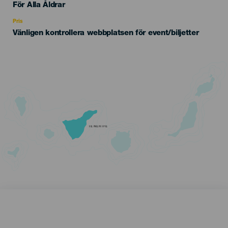
Edad
För Alla Åldrar
Recomendada
Pris
Vänligen kontrollera webbplatsen för event/biljetter
TENERIFE