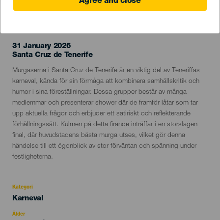
Agree and close
EVENEMANGET HÅLLS
31 January 2026
Localidad
Santa Cruz de Tenerife
Descripción
Murgaserna i Santa Cruz de Tenerife är en viktig del av Teneriffas
del
karneval, kända för sin förmåga att kombinera samhällskritik och
evento
humor i sina föreställningar. Dessa grupper består av många
medlemmar och presenterar shower där de framför låtar som tar
upp aktuella frågor och erbjuder ett satiriskt och reflekterande
förhållningssätt. Kulmen på detta firande inträffar i en storslagen
final, där huvudstadens bästa murga utses, vilket gör denna
händelse till ett ögonblick av stor förväntan och spänning under
festligheterna.
Kategori
Categoría
Karneval
del
evento
Ålder