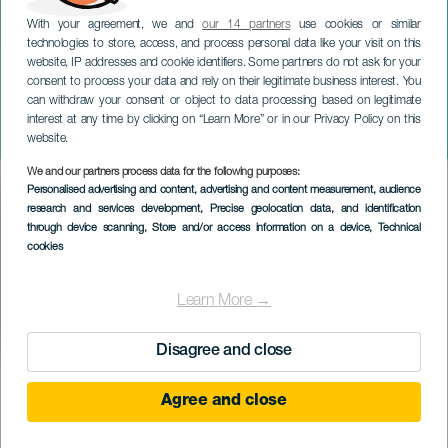
With your agreement, we and
our 14 partners
use cookies or similar
technologies to store, access, and process personal data like your visit on this
website, IP addresses and cookie identifiers. Some partners do not ask for your
consent to process your data and rely on their legitimate business interest. You
can withdraw your consent or object to data processing based on legitimate
TENERIFE
interest at any time by clicking on “Learn More” or in our Privacy Policy on this
Karneval i Los Silos
website.
We and our partners process data for the following purposes:
Imagen
Personalised advertising and content, advertising and content measurement, audience
Listado
research and services development
, Precise geolocation data, and identification
through device scanning
, Store and/or access information on a device
, Technical
cookies
Learn More →
Disagree and close
February 2027
Localidad
Los Silos
Agree and close
Descripción
Karnevalen i Los Silos förvandlar staden till en levande scen fylld av
del
färg, musik och glädje, vilket gör det till ett av årets mest