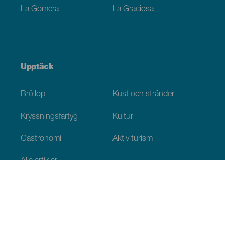
La Gomera
La Graciosa
Upptäck
Bröllop
Kust och stränder
Kryssningsfartyg
Kultur
Gastronomi
Aktiv turism
Alla artiklar
Praktisk information