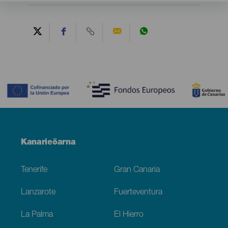
Contenido
Menú
Kanarieöarna
Footer
Tenerife
Gran Canaria
Lanzarote
Fuerteventura
La Palma
El Hierro