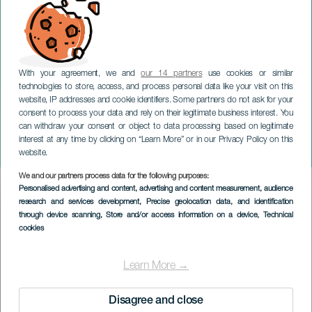
With your agreement, we and
our 14 partners
use cookies or similar
technologies to store, access, and process personal data like your visit on this
website, IP addresses and cookie identifiers. Some partners do not ask for your
consent to process your data and rely on their legitimate business interest. You
TENERIFE
can withdraw your consent or object to data processing based on legitimate
Kärlekens trädgård i
interest at any time by clicking on “Learn More” or in our Privacy Policy on this
konsert
website.
We and our partners process data for the following purposes:
Imagen
Personalised advertising and content, advertising and content measurement, audience
Listado
research and services development
, Precise geolocation data, and identification
through device scanning
, Store and/or access information on a device
, Technical
cookies
Learn More →
Disagree and close