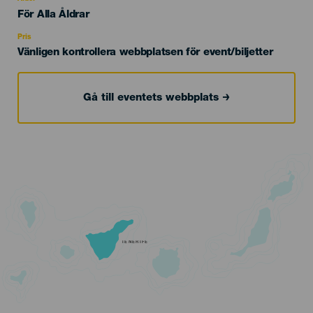
Edad
För Alla Åldrar
Recomendada
Pris
Vänligen kontrollera webbplatsen för event/biljetter
Gå till eventets webbplats
TENERIFE