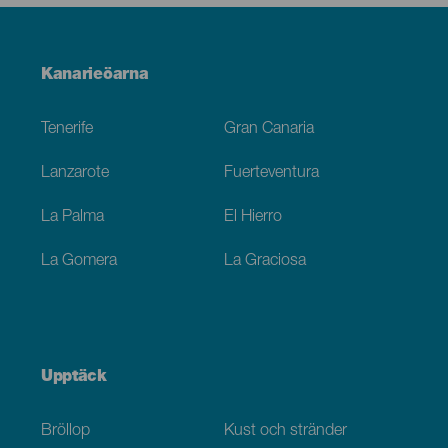
Menú
Kanarieöarna
Footer
Tenerife
Gran Canaria
Lanzarote
Fuerteventura
La Palma
El Hierro
La Gomera
La Graciosa
Upptäck
Bröllop
Kust och stränder