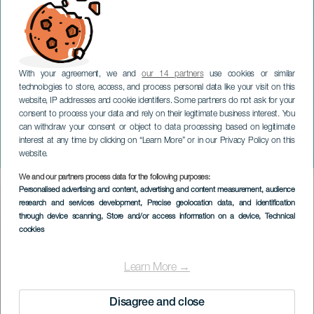
With your agreement, we and
our 14 partners
use cookies or similar
technologies to store, access, and process personal data like your visit on this
website, IP addresses and cookie identifiers. Some partners do not ask for your
consent to process your data and rely on their legitimate business interest. You
TENERIFE
can withdraw your consent or object to data processing based on legitimate
Johannes Döparens
interest at any time by clicking on “Learn More” or in our Privacy Policy on this
festligheter
website.
We and our partners process data for the following purposes:
Imagen
Personalised advertising and content, advertising and content measurement, audience
Listado
research and services development
, Precise geolocation data, and identification
through device scanning
, Store and/or access information on a device
, Technical
cookies
Learn More →
Disagree and close