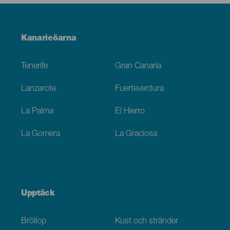
Menú
Kanarieöarna
Footer
Tenerife
Gran Canaria
Lanzarote
Fuerteventura
La Palma
El Hierro
La Gomera
La Graciosa
Upptäck
Bröllop
Kust och stränder