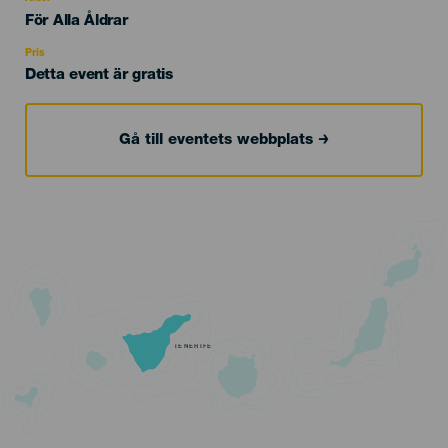
Edad
För Alla Åldrar
Recomendada
Pris
Detta event är gratis
Gå till eventets webbplats
TENERIFE