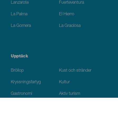
Lanzarote
Fuerteventura
La Palma
El Hierro
La Gomera
La Graciosa
Upptäck
Bröllop
Kust och stränder
Kryssningsfartyg
Kultur
Gastronomi
Aktiv turism
Alla artiklar