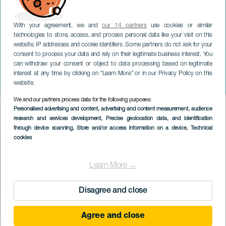
With your agreement, we and
our 14 partners
use cookies or similar
technologies to store, access, and process personal data like your visit on this
website, IP addresses and cookie identifiers. Some partners do not ask for your
consent to process your data and rely on their legitimate business interest. You
TENERIFE
can withdraw your consent or object to data processing based on legitimate
Internationella
interest at any time by clicking on “Learn More” or in our Privacy Policy on this
museidagen
website.
We and our partners process data for the following purposes:
Imagen
Personalised advertising and content, advertising and content measurement, audience
Listado
research and services development
, Precise geolocation data, and identification
through device scanning
, Store and/or access information on a device
, Technical
cookies
Learn More →
Disagree and close
Agree and close
EVENEMANGET HÅLLS