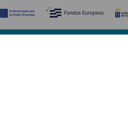
Upptäck
P
Bröllop
Kust och stränder
A
Kryssningsfartyg
Kultur
Ta
Gastronomi
Aktiv turism
Va
Alla artiklar
Se