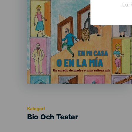
Lear
Kategori
Categoría
Bio Och Teater
del
evento