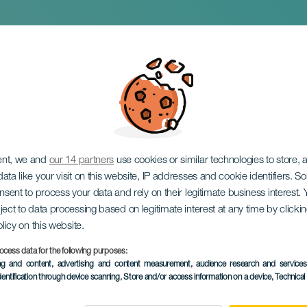
ller mig
ent, we and
our 14 partners
use cookies or similar technologies to store,
ata like your visit on this website, IP addresses and cookie identifiers. 
onsent to process your data and rely on their legitimate business interest
ject to data processing based on legitimate interest at any time by click
olicy on this website.
ocess data for the following purposes:
EVENEMANGET HÅLLS
ing and content, advertising and content measurement, audience research and service
dentification through device scanning
, Store and/or access information on a device
, Technica
31 January 2026