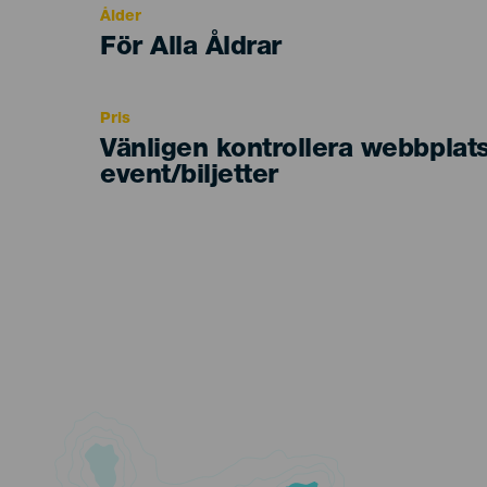
Ålder
Edad
För Alla Åldrar
Recomendada
Pris
Vänligen kontrollera webbplat
event/biljetter