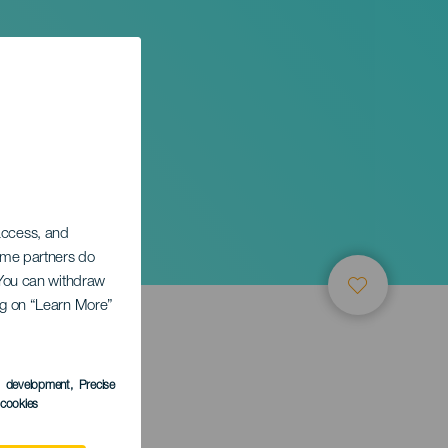
 access, and
Some partners do
. You can withdraw
ing on “Learn More”
s development
, Precise
l cookies