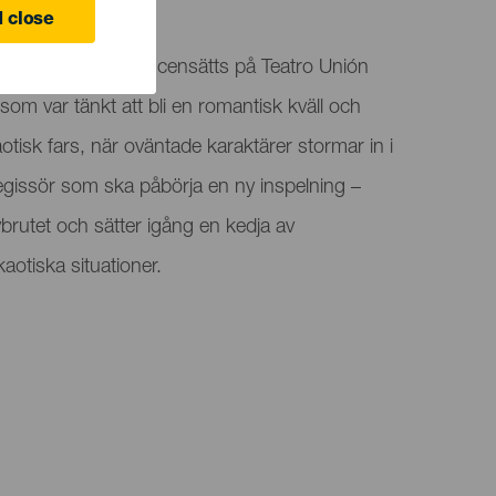
 close
är en komedi som iscensätts på Teatro Unión
som var tänkt att bli en romantisk kväll och
 kaotisk fars, när oväntade karaktärer stormar in i
egissör som ska påbörja en ny inspelning –
utet och sätter igång en kedja av
aotiska situationer.