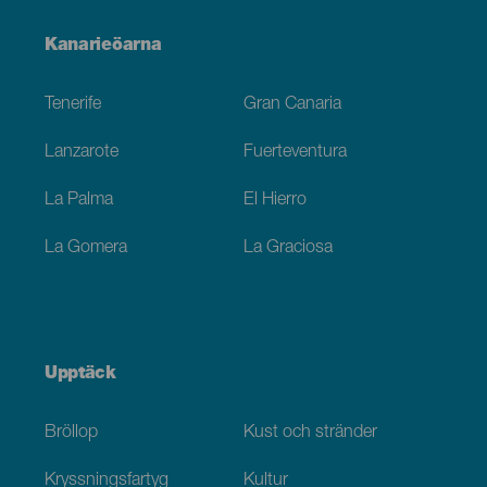
Menú
Kanarieöarna
Footer
Tenerife
Gran Canaria
Lanzarote
Fuerteventura
La Palma
El Hierro
La Gomera
La Graciosa
Upptäck
Bröllop
Kust och stränder
Kryssningsfartyg
Kultur