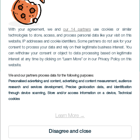
With your agreement, we and
our 14 partners
use cookies or similar
technologies to store, access, and process personal data like your visit on this
website, IP addresses and cookie identifiers. Some partners do not ask for your
consent to process your data and rely on their legitimate business interest. You
can withdraw your consent or object to data processing based on legitimate
TENERIFE
interest at any time by clicking on “Learn More” or in our Privacy Policy on this
Hirahi Afonso i konsert
website.
We and our partners process data for the following purposes:
Imagen
Personalised advertising and content, advertising and content measurement, audience
Listado
research and services development
, Precise geolocation data, and identification
through device scanning
, Store and/or access information on a device
, Technical
cookies
Learn More →
Disagree and close