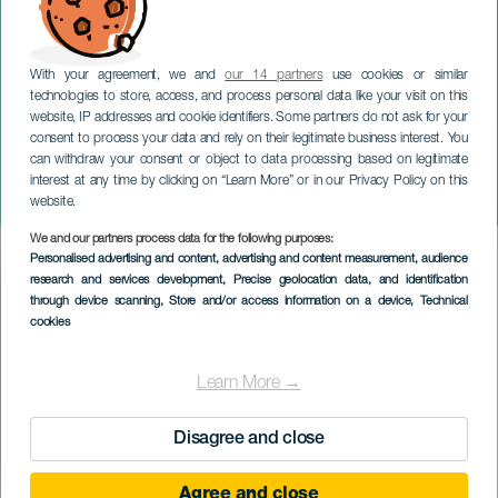
With your agreement, we and
our 14 partners
use cookies or similar
technologies to store, access, and process personal data like your visit on this
website, IP addresses and cookie identifiers. Some partners do not ask for your
consent to process your data and rely on their legitimate business interest. You
TENERIFE
can withdraw your consent or object to data processing based on legitimate
Guanche-ceremoni och
interest at any time by clicking on “Learn More” or in our Privacy Policy on this
procession på natten
website.
We and our partners process data for the following purposes:
Imagen
Personalised advertising and content, advertising and content measurement, audience
Listado
research and services development
, Precise geolocation data, and identification
through device scanning
, Store and/or access information on a device
, Technical
cookies
Learn More →
Disagree and close
Agree and close