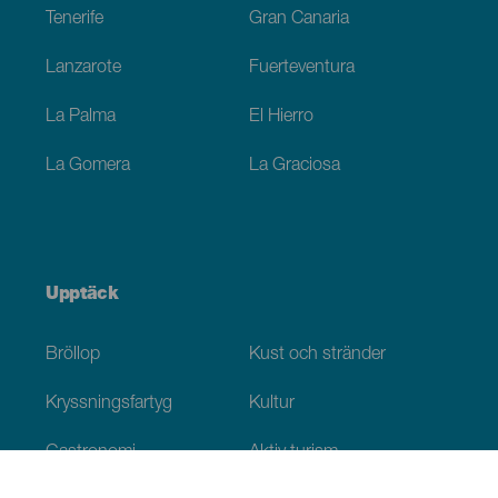
Tenerife
Gran Canaria
Lanzarote
Fuerteventura
La Palma
El Hierro
La Gomera
La Graciosa
Upptäck
Bröllop
Kust och stränder
Kryssningsfartyg
Kultur
Gastronomi
Aktiv turism