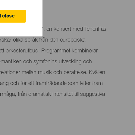
ife
 close
ärd för "Från Italien", en konsert med Teneriffas
skar olika språk från den europeiska
ett orkesterutbud. Programmet kombinerar
romantiken och symfonins utveckling och
 relationer mellan musik och berättelse. Kvällen
 klang och för ett framträdande som lyfter fram
rmåga, från dramatisk intensitet till suggestiva