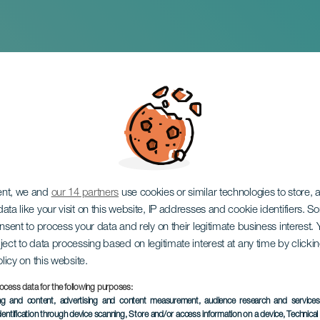
en
ent, we and
our 14 partners
use cookies or similar technologies to store,
ata like your visit on this website, IP addresses and cookie identifiers. 
onsent to process your data and rely on their legitimate business interest
ject to data processing based on legitimate interest at any time by click
olicy on this website.
ocess data for the following purposes:
EVENEMANGET HÅLLS
ing and content, advertising and content measurement, audience research and service
dentification through device scanning
, Store and/or access information on a device
, Technica