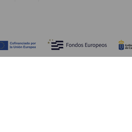
Upptäck
P
Bröllop
Kust och stränder
A
Kryssningsfartyg
Kultur
Ta