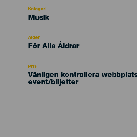
Kategori
Categoría
Musik
del
evento
Ålder
Edad
För Alla Åldrar
Recomendada
Pris
Vänligen kontrollera webbplat
event/biljetter