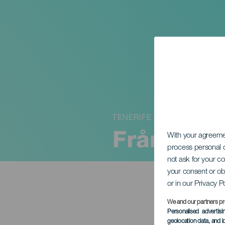
TENERIFE
Från Itali
With your agreem
process personal d
not ask for your c
your consent or ob
or in our Privacy P
We and our partners pr
Personalised advertis
geolocation data, and i