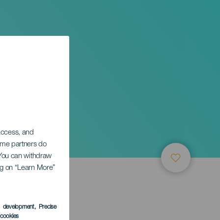
 access, and
Some partners do
. You can withdraw
ing on “Learn More”
s development
, Precise
l cookies