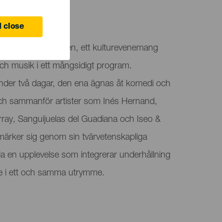
 Laguna
 close
o de Letras-festivalen, ett kulturevenemang
h musik i ett mångsidigt program.
der två dagar, den ena ägnas åt komedi och
och sammanför artister som Inés Hernand,
array, Sanguijuelas del Guadiana och Iseo &
ärker sig genom sin tvärvetenskapliga
uda en upplevelse som integrerar underhållning
e i ett och samma utrymme.