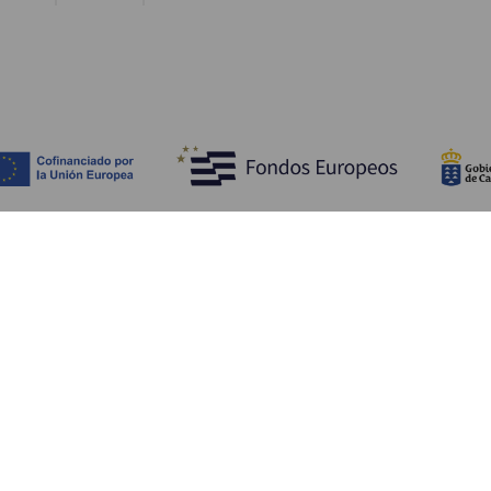
Upptäck
P
Bröllop
Kust och stränder
A
Kryssningsfartyg
Kultur
Ta