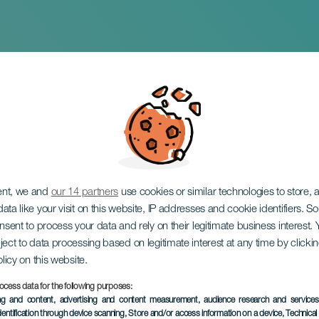
Soplo de Letras
ent, we and
our 14 partners
use cookies or similar technologies to store,
ata like your visit on this website, IP addresses and cookie identifiers. 
onsent to process your data and rely on their legitimate business interest
ject to data processing based on legitimate interest at any time by click
olicy on this website.
ocess data for the following purposes:
EVENEMANGET HÅLLS
ing and content, advertising and content measurement, audience research and service
dentification through device scanning
, Store and/or access information on a device
, Technica