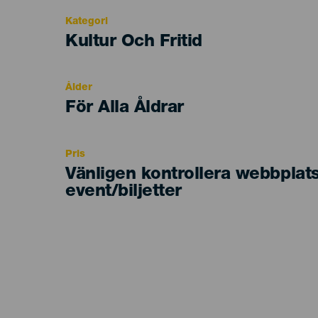
Kategori
Categoría
Kultur Och Fritid
del
evento
Ålder
Edad
För Alla Åldrar
Recomendada
Pris
Vänligen kontrollera webbplat
event/biljetter