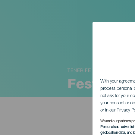
TENERIFE
Festival 
With your agreem
process personal d
not ask for your c
your consent or ob
or in our Privacy P
We and our partners pr
Personalised advertis
geolocation data, and i