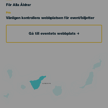
Edad
För Alla Åldrar
Recomendada
Pris
Vänligen kontrollera webbplatsen för event/biljetter
Gå till eventets webbplats
TENERIFE