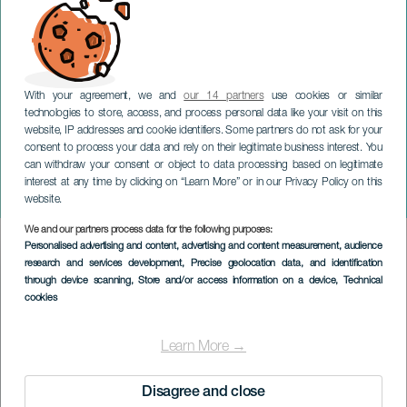
With your agreement, we and
our 14 partners
use cookies or similar
technologies to store, access, and process personal data like your visit on this
website, IP addresses and cookie identifiers. Some partners do not ask for your
consent to process your data and rely on their legitimate business interest. You
can withdraw your consent or object to data processing based on legitimate
TENERIFE
interest at any time by clicking on “Learn More” or in our Privacy Policy on this
Extraordinär resa
website.
We and our partners process data for the following purposes:
Imagen
Personalised advertising and content, advertising and content measurement, audience
Listado
research and services development
, Precise geolocation data, and identification
through device scanning
, Store and/or access information on a device
, Technical
cookies
Learn More →
Disagree and close