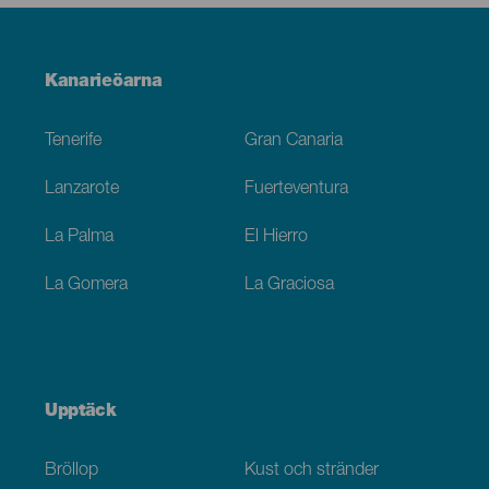
Menú
Kanarieöarna
Footer
Tenerife
Gran Canaria
Lanzarote
Fuerteventura
La Palma
El Hierro
La Gomera
La Graciosa
Upptäck
Bröllop
Kust och stränder