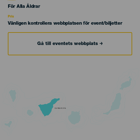
Edad
För Alla Åldrar
Recomendada
Pris
Vänligen kontrollera webbplatsen för event/biljetter
Gå till eventets webbplats
TENERIFE