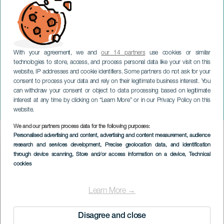
With your agreement, we and
our 14 partners
use cookies or similar
technologies to store, access, and process personal data like your visit on this
TENERIFE
website, IP addresses and cookie identifiers. Some partners do not ask for your
consent to process your data and rely on their legitimate business interest. You
Ensemble Nasmé och
can withdraw your consent or object to data processing based on legitimate
Michael Barenboim på
interest at any time by clicking on “Learn More” or in our Privacy Policy on this
konsert
website.
We and our partners process data for the following purposes:
Imagen
Personalised advertising and content, advertising and content measurement, audience
Listado
research and services development
, Precise geolocation data, and identification
through device scanning
, Store and/or access information on a device
, Technical
cookies
Learn More →
Disagree and close