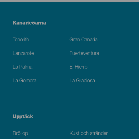
Menú
Kanarieöarna
Footer
Tenerife
Gran Canaria
Lanzarote
Fuerteventura
La Palma
El Hierro
La Gomera
La Graciosa
Upptäck
Bröllop
Kust och stränder