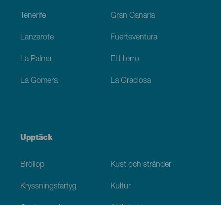
Tenerife
Gran Canaria
Lanzarote
Fuerteventura
La Palma
El Hierro
La Gomera
La Graciosa
Upptäck
Bröllop
Kust och stränder
Kryssningsfartyg
Kultur
Gastronomi
Aktiv turism