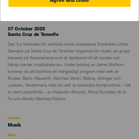
Agree and close
EVENEMANGET HÅLLS
07 October 2025
Localidad
Santa Cruz de Tenerife
Descripción
Den 5:e festivalen för samtida musik presenterar Ensemble Lothar
del
Siemens på Santa Cruz de Tenerifes högskola för musik, en grupp
evento
baserad på Kanarieöarna som är dedikerad till att bevara och
främja öarnas musikaliska arv. Under ledning av Jaime Wolfson
kommer de att framföra ett mångsidigt program med verk av
Boulez, Berio, Neuwirth, Sánchez Verdú, Wallna, Ablinger och
Lazkano, tillsammans med tre verk av kanariska kompositörer – två
av dem uruppförda – av Alejandro Arrocha, Alicia González de la
Fe och Alberto Martínez Ramos.
Kategori
Categoría
Musik
del
evento
Ålder