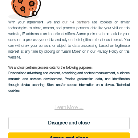
With your agreement, we and
our 14 partners
use cookies or similar
technologies to store, access, and process personal data like your visit on this
website, IP addresses and cookie identifiers. Some partners do not ask for your
consent to process your data and rely on their legitimate business interest. You
TENERIFE
can withdraw your consent or object to data processing based on legitimate
Ensemble Lothar Siemens
interest at any time by clicking on “Learn More” or in our Privacy Policy on this
i konsert
website.
We and our partners process data for the following purposes:
Imagen
Personalised advertising and content, advertising and content measurement, audience
Listado
research and services development
, Precise geolocation data, and identification
through device scanning
, Store and/or access information on a device
, Technical
cookies
Learn More →
Disagree and close