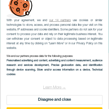
With your agreement, we and
our 14 partners
use cookies or similar
technologies to store, access, and process personal data like your visit on this
website, IP addresses and cookie identifiers. Some partners do not ask for your
consent to process your data and rely on their legitimate business interest. You
TENERIFE
can withdraw your consent or object to data processing based on legitimate
EmerPop Canarias: Tu
interest at any time by clicking on “Learn More” or in our Privacy Policy on this
Otra Bonita & Kimera
website.
We and our partners process data for the following purposes:
Imagen
Personalised advertising and content, advertising and content measurement, audience
Listado
research and services development
, Precise geolocation data, and identification
through device scanning
, Store and/or access information on a device
, Technical
cookies
Learn More →
Disagree and close