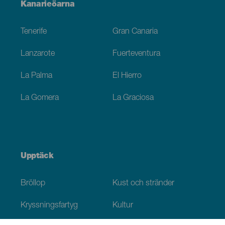
Menú
Kanarieöarna
Footer
Tenerife
Gran Canaria
Lanzarote
Fuerteventura
La Palma
El Hierro
La Gomera
La Graciosa
Upptäck
Bröllop
Kust och stränder
Kryssningsfartyg
Kultur