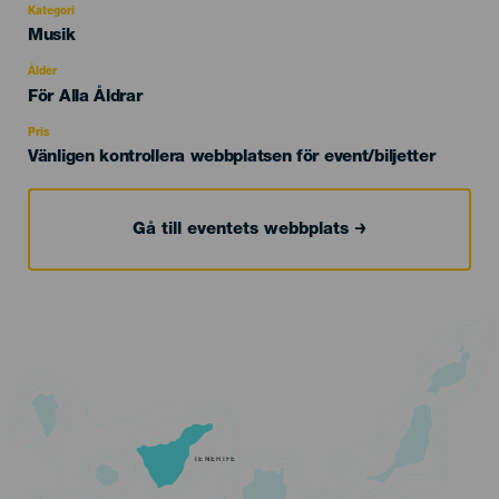
Kategori
Categoría
Musik
del
evento
Ålder
Edad
För Alla Åldrar
Recomendada
Pris
Vänligen kontrollera webbplatsen för event/biljetter
Gå till eventets webbplats
TENERIFE