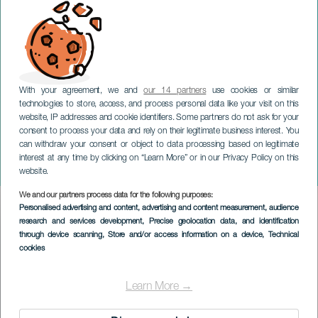
With your agreement, we and
our 14 partners
use cookies or similar
technologies to store, access, and process personal data like your visit on this
website, IP addresses and cookie identifiers. Some partners do not ask for your
consent to process your data and rely on their legitimate business interest. You
can withdraw your consent or object to data processing based on legitimate
TENERIFE
interest at any time by clicking on “Learn More” or in our Privacy Policy on this
Electro-Estancia
website.
We and our partners process data for the following purposes:
Imagen
Personalised advertising and content, advertising and content measurement, audience
Listado
research and services development
, Precise geolocation data, and identification
through device scanning
, Store and/or access information on a device
, Technical
cookies
Learn More →