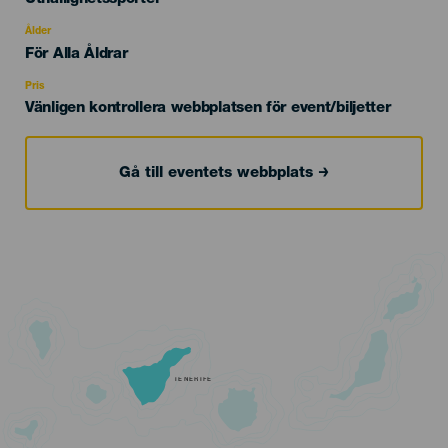
del
evento
Ålder
Edad
För Alla Åldrar
Recomendada
Pris
Vänligen kontrollera webbplatsen för event/biljetter
Gå till eventets webbplats
TENERIFE