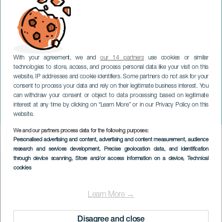
With your agreement, we and
our 14 partners
use cookies or similar
technologies to store, access, and process personal data like your visit on this
website, IP addresses and cookie identifiers. Some partners do not ask for your
consent to process your data and rely on their legitimate business interest. You
can withdraw your consent or object to data processing based on legitimate
TENERIFE
interest at any time by clicking on “Learn More” or in our Privacy Policy on this
El Talentón
website.
We and our partners process data for the following purposes:
Imagen
Personalised advertising and content, advertising and content measurement, audience
Listado
research and services development
, Precise geolocation data, and identification
through device scanning
, Store and/or access information on a device
, Technical
cookies
Learn More →
Disagree and close