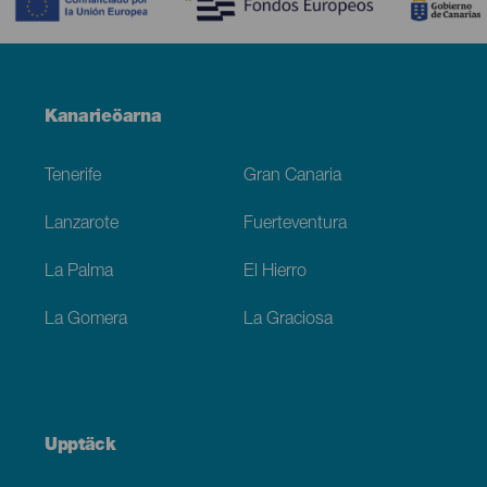
Menú
Kanarieöarna
Footer
Tenerife
Gran Canaria
Lanzarote
Fuerteventura
La Palma
El Hierro
La Gomera
La Graciosa
Upptäck