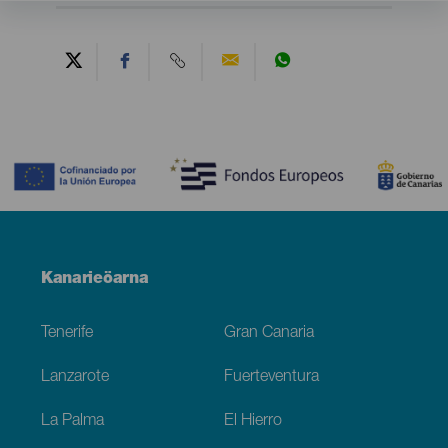
Contenido
Menú
Kanarieöarna
Footer
Tenerife
Gran Canaria
Lanzarote
Fuerteventura
La Palma
El Hierro