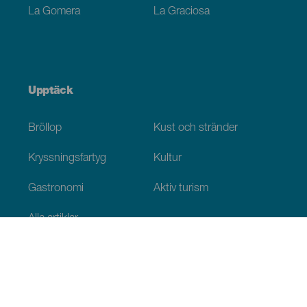
La Gomera
La Graciosa
Upptäck
Bröllop
Kust och stränder
Kryssningsfartyg
Kultur
Gastronomi
Aktiv turism
Alla artiklar
Praktisk information