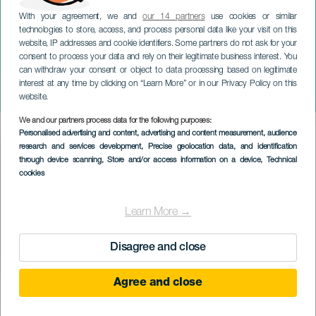
With your agreement, we and
our 14 partners
use cookies or similar
technologies to store, access, and process personal data like your visit on this
website, IP addresses and cookie identifiers. Some partners do not ask for your
consent to process your data and rely on their legitimate business interest. You
can withdraw your consent or object to data processing based on legitimate
TENERIFE
interest at any time by clicking on “Learn More” or in our Privacy Policy on this
El Palmars festligheter
website.
We and our partners process data for the following purposes:
Imagen
Personalised advertising and content, advertising and content measurement, audience
Listado
research and services development
, Precise geolocation data, and identification
through device scanning
, Store and/or access information on a device
, Technical
cookies
Learn More →
Disagree and close
Agree and close
September 2026
Localidad
El Palmar