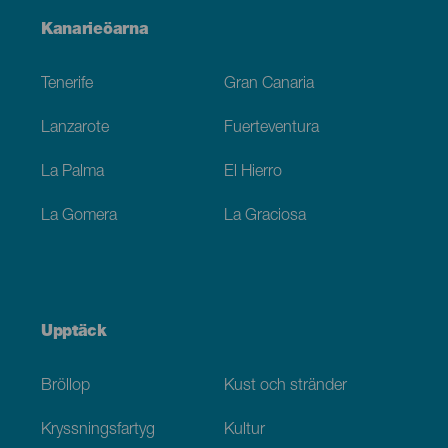
Menú
Kanarieöarna
Footer
Tenerife
Gran Canaria
Lanzarote
Fuerteventura
La Palma
El Hierro
La Gomera
La Graciosa
Upptäck
Bröllop
Kust och stränder
Kryssningsfartyg
Kultur