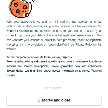
With your agreement, we and
our 14 partners
use cookies or similar
technologies to store, access, and process personal data like your visit on this
website, IP addresses and cookie identifiers. Some partners do not ask for your
consent to process your data and rely on their legitimate business interest. You
TENERIFE
can withdraw your consent or object to data processing based on legitimate
Domingo "El Colorado"
interest at any time by clicking on “Learn More” or in our Privacy Policy on this
och Taburiente på konsert
website.
We and our partners process data for the following purposes:
Imagen
Personalised advertising and content, advertising and content measurement, audience
Listado
research and services development
, Precise geolocation data, and identification
through device scanning
, Store and/or access information on a device
, Technical
cookies
Learn More →
Disagree and close