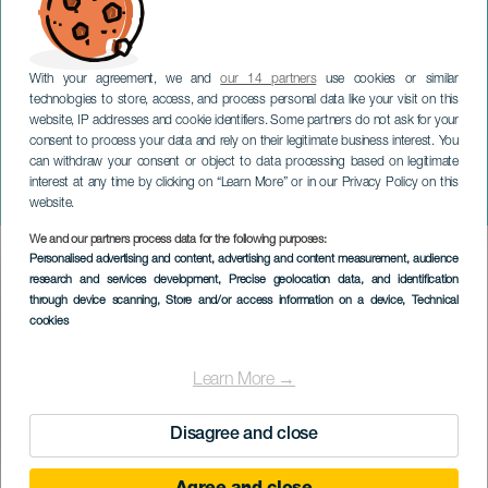
With your agreement, we and
our 14 partners
use cookies or similar
technologies to store, access, and process personal data like your visit on this
website, IP addresses and cookie identifiers. Some partners do not ask for your
consent to process your data and rely on their legitimate business interest. You
can withdraw your consent or object to data processing based on legitimate
TENERIFE
interest at any time by clicking on “Learn More” or in our Privacy Policy on this
Despistaos i konsert
website.
We and our partners process data for the following purposes:
Imagen
Personalised advertising and content, advertising and content measurement, audience
Listado
research and services development
, Precise geolocation data, and identification
through device scanning
, Store and/or access information on a device
, Technical
cookies
Learn More →
Disagree and close