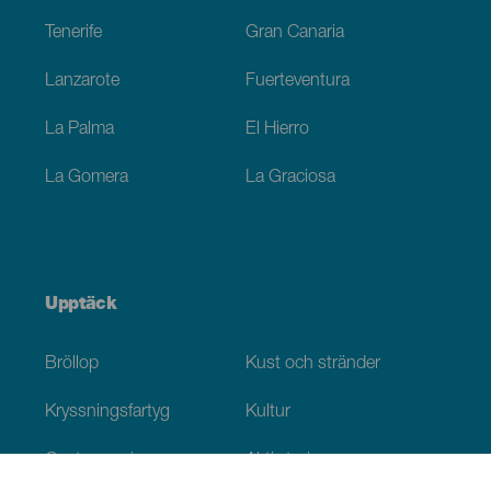
Tenerife
Gran Canaria
Lanzarote
Fuerteventura
La Palma
El Hierro
La Gomera
La Graciosa
Upptäck
Bröllop
Kust och stränder
Kryssningsfartyg
Kultur
Gastronomi
Aktiv turism