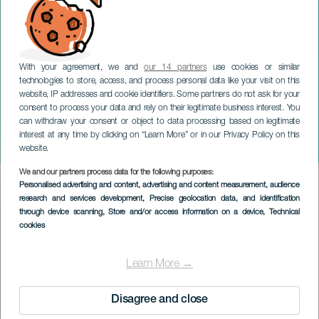
With your agreement, we and
our 14 partners
use cookies or similar
technologies to store, access, and process personal data like your visit on this
website, IP addresses and cookie identifiers. Some partners do not ask for your
consent to process your data and rely on their legitimate business interest. You
TENERIFE
can withdraw your consent or object to data processing based on legitimate
Den första
interest at any time by clicking on “Learn More” or in our Privacy Policy on this
karnevalsdansen
website.
We and our partners process data for the following purposes:
Imagen
Personalised advertising and content, advertising and content measurement, audience
Listado
research and services development
, Precise geolocation data, and identification
through device scanning
, Store and/or access information on a device
, Technical
cookies
Learn More →
Disagree and close