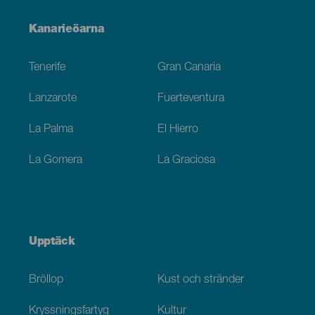
Menú
Kanarieöarna
Footer
Tenerife
Gran Canaria
Lanzarote
Fuerteventura
La Palma
El Hierro
La Gomera
La Graciosa
Upptäck
Bröllop
Kust och stränder
Kryssningsfartyg
Kultur