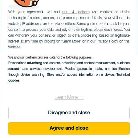
With your agreement, we and
our 14 partners
use cookies or similar
technologies to store, access, and process personal data like your visit on this
website, IP addresses and cookie identifiers. Some partners do not ask for your
consent to process your data and rely on their legitimate business interest. You
can withdraw your consent or object to data processing based on legitimate
TENERIFE
interest at any time by clicking on “Learn More” or in our Privacy Policy on this
Christmas Swing
website.
We and our partners process data for the following purposes:
Imagen
Personalised advertising and content, advertising and content measurement, audience
Listado
research and services development
, Precise geolocation data, and identification
through device scanning
, Store and/or access information on a device
, Technical
cookies
Learn More →
Disagree and close
Agree and close
EVENEMANGET HÅLLS