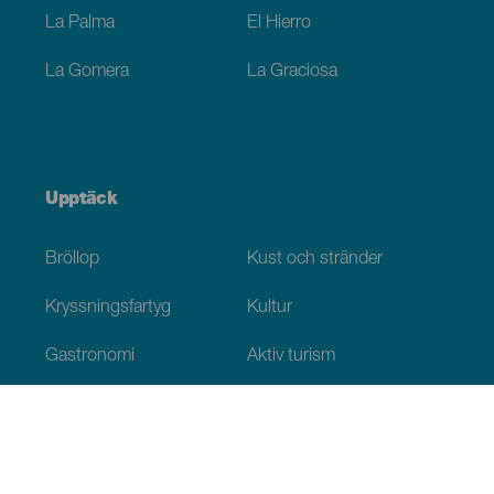
La Palma
El Hierro
La Gomera
La Graciosa
Upptäck
Bröllop
Kust och stränder
Kryssningsfartyg
Kultur
Gastronomi
Aktiv turism
Alla artiklar