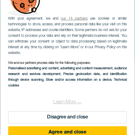
With your agreement, we and
our 14 partners
use cookies or similar
technologies to store, access, and process personal data like your visit on this
website, IP addresses and cookie identifiers. Some partners do not ask for your
consent to process your data and rely on their legitimate business interest. You
can withdraw your consent or object to data processing based on legitimate
TENERIFE
interest at any time by clicking on “Learn More” or in our Privacy Policy on this
Chindia cykeltur
website.
We and our partners process data for the following purposes:
Imagen
Personalised advertising and content, advertising and content measurement, audience
Listado
research and services development
, Precise geolocation data, and identification
through device scanning
, Store and/or access information on a device
, Technical
cookies
Learn More →
Disagree and close
Agree and close