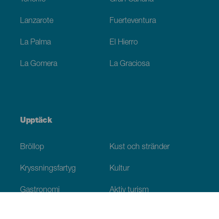
Lanzarote
Fuerteventura
La Palma
El Hierro
La Gomera
La Graciosa
Upptäck
Bröllop
Kust och stränder
Kryssningsfartyg
Kultur
Gastronomi
Aktiv turism
Alla artiklar