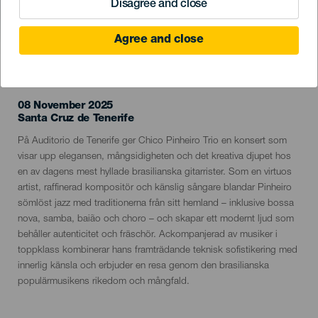
Disagree and close
Agree and close
EVENEMANGET HÅLLS
08 November 2025
Localidad
Santa Cruz de Tenerife
Descripción
På Auditorio de Tenerife ger Chico Pinheiro Trio en konsert som
del
visar upp elegansen, mångsidigheten och det kreativa djupet hos
evento
en av dagens mest hyllade brasilianska gitarrister. Som en virtuos
artist, raffinerad kompositör och känslig sångare blandar Pinheiro
sömlöst jazz med traditionerna från sitt hemland – inklusive bossa
nova, samba, baião och choro – och skapar ett modernt ljud som
behåller autenticitet och fräschör. Ackompanjerad av musiker i
toppklass kombinerar hans framträdande teknisk sofistikering med
innerlig känsla och erbjuder en resa genom den brasilianska
populärmusikens rikedom och mångfald.