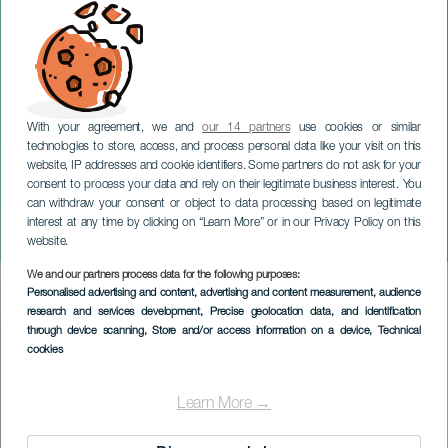
With your agreement, we and
our 14 partners
use cookies or similar
technologies to store, access, and process personal data like your visit on this
website, IP addresses and cookie identifiers. Some partners do not ask for your
consent to process your data and rely on their legitimate business interest. You
TENERIFE
can withdraw your consent or object to data processing based on legitimate
Chico Pinheiro Trio på
interest at any time by clicking on “Learn More” or in our Privacy Policy on this
konsert
website.
We and our partners process data for the following purposes:
Imagen
Personalised advertising and content, advertising and content measurement, audience
Listado
research and services development
, Precise geolocation data, and identification
through device scanning
, Store and/or access information on a device
, Technical
cookies
Learn More →