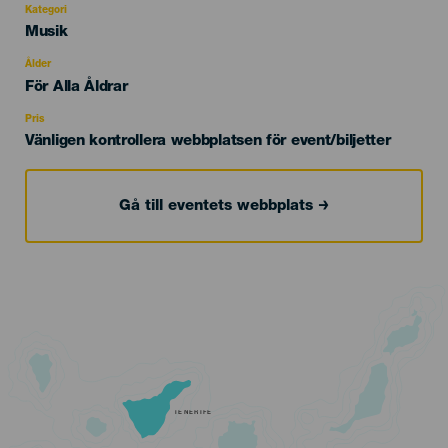
Kategori
Categoría
Musik
del
evento
Ålder
Edad
För Alla Åldrar
Recomendada
Pris
Vänligen kontrollera webbplatsen för event/biljetter
Gå till eventets webbplats
TENERIFE