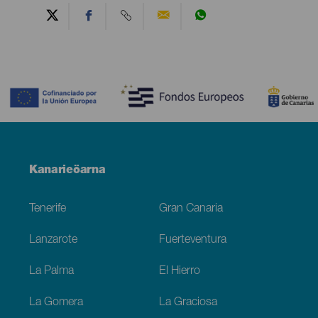
Contenido
Menú
Kanarieöarna
Footer
Tenerife
Gran Canaria
Lanzarote
Fuerteventura
La Palma
El Hierro
La Gomera
La Graciosa