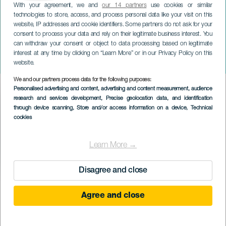
With your agreement, we and
our 14 partners
use cookies or similar
technologies to store, access, and process personal data like your visit on this
website, IP addresses and cookie identifiers. Some partners do not ask for your
consent to process your data and rely on their legitimate business interest. You
TENERIFE
can withdraw your consent or object to data processing based on legitimate
Candelarias kommunala
interest at any time by clicking on “Learn More” or in our Privacy Policy on this
julkrubba
website.
We and our partners process data for the following purposes:
Imagen
Personalised advertising and content, advertising and content measurement, audience
Listado
research and services development
, Precise geolocation data, and identification
through device scanning
, Store and/or access information on a device
, Technical
cookies
Learn More →
Disagree and close
December 2026
Localidad
Candelaria
Agree and close
Descripción
Den kommunala julkrubban i Candelaria är en julutställning som
del
återspeglar essensen av Villa Mariana genom ikoniska byggnader