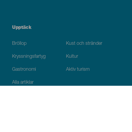
Upptäck
Bröllop
Kust och stränder
Kryssningsfartyg
Kultur
Gastronomi
Aktiv turism
Alla artiklar
Praktisk information