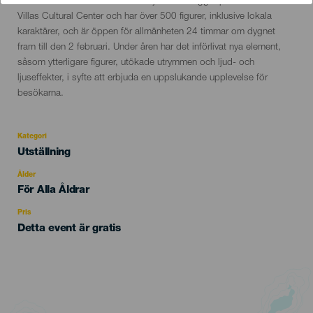
evento
och stadens landmärken. Denna julkrubba ligger på Plaza of the
Villas Cultural Center och har över 500 figurer, inklusive lokala
karaktärer, och är öppen för allmänheten 24 timmar om dygnet
fram till den 2 februari. Under åren har det införlivat nya element,
såsom ytterligare figurer, utökade utrymmen och ljud- och
ljuseffekter, i syfte att erbjuda en uppslukande upplevelse för
besökarna.
Kategori
Categoría
Utställning
del
evento
Ålder
Edad
För Alla Åldrar
Recomendada
Pris
Detta event är gratis