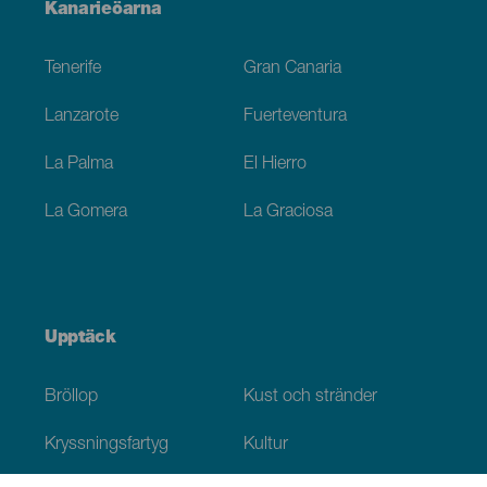
Menú
Kanarieöarna
Footer
Tenerife
Gran Canaria
Lanzarote
Fuerteventura
La Palma
El Hierro
La Gomera
La Graciosa
Upptäck
Bröllop
Kust och stränder
Kryssningsfartyg
Kultur