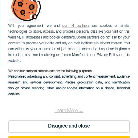
With your agreement, we and
our 14 partners
use cookies or similar
technologies to store, access, and process personal data like your visit on this
website, IP addresses and cookie identifiers. Some partners do not ask for your
consent to process your data and rely on their legitimate business interest. You
TENERIFE
can withdraw your consent or object to data processing based on legitimate
Buena Vista Stars i
interest at any time by clicking on “Learn More” or in our Privacy Policy on this
konsert
website.
We and our partners process data for the following purposes:
Imagen
Personalised advertising and content, advertising and content measurement, audience
Listado
research and services development
, Precise geolocation data, and identification
through device scanning
, Store and/or access information on a device
, Technical
cookies
Learn More →
Disagree and close