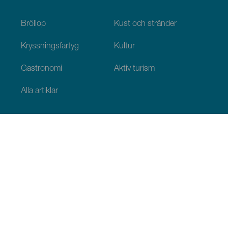
Bröllop
Kust och stränder
Kryssningsfartyg
Kultur
Gastronomi
Aktiv turism
Alla artiklar
Praktisk information
Agenda
Klimat
Ta sig dit
Ställen för att äta
Var man kan bo
Ögruppen