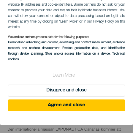
website, IP addresses and cookie identifiers. Some partners do not ask for your
consent to process your data and rely on their legitimate business interest. You
can withdraw your consent or object to data processing based on legitimate
TENERIFE
interest at any time by clicking on “Learn More” or in our Privacy Policy on this
Båtmässa 2023
website.
We and our partners process data for the following purposes:
Imagen
Personalised advertising and content, advertising and content measurement, audience
Listado
research and services development
, Precise geolocation data, and identification
through device scanning
, Store and/or access information on a device
, Technical
cookies
Learn More →
Disagree and close
EVENEMANGET HÅLLS
Agree and close
30 March to 2 April
Localidad
Santa Cruz de Tenerife
Descripción
Den internationella mässan EXPONÁUTICA Canarias kommer att