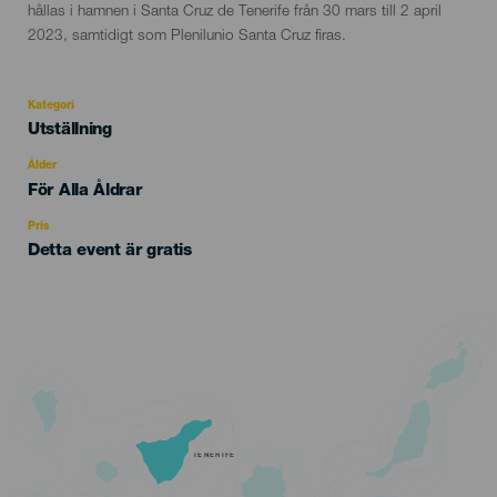
del
hållas i hamnen i Santa Cruz de Tenerife från 30 mars till 2 april
evento
2023, samtidigt som Plenilunio Santa Cruz firas.
Kategori
Categoría
Utställning
del
evento
Ålder
Edad
För Alla Åldrar
Recomendada
Pris
Detta event är gratis
TENERIFE