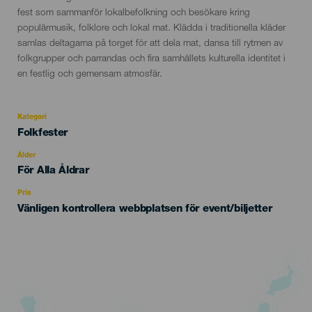
del
fest som sammanför lokalbefolkning och besökare kring
evento
populärmusik, folklore och lokal mat. Klädda i traditionella kläder
samlas deltagarna på torget för att dela mat, dansa till rytmen av
folkgrupper och parrandas och fira samhällets kulturella identitet i
en festlig och gemensam atmosfär.
Kategori
Categoría
Folkfester
del
evento
Ålder
Edad
För Alla Åldrar
Recomendada
Pris
Vänligen kontrollera webbplatsen för event/biljetter