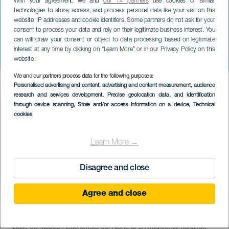
With your agreement, we and
our 14 partners
use cookies or similar
technologies to store, access, and process personal data like your visit on this
website, IP addresses and cookie identifiers. Some partners do not ask for your
consent to process your data and rely on their legitimate business interest. You
TENERIFE
can withdraw your consent or object to data processing based on legitimate
Baile de Magos en
interest at any time by clicking on “Learn More” or in our Privacy Policy on this
Buenavista del Norte
website.
We and our partners process data for the following purposes:
Imagen
Personalised advertising and content, advertising and content measurement, audience
Listado
research and services development
, Precise geolocation data, and identification
through device scanning
, Store and/or access information on a device
, Technical
cookies
Learn More →
Disagree and close
Agree and close
14 August 2026
Localidad
Buenavista del Norte
Descripción
Baile de Magos i Buenavista del Norte är en traditionell kanarisk