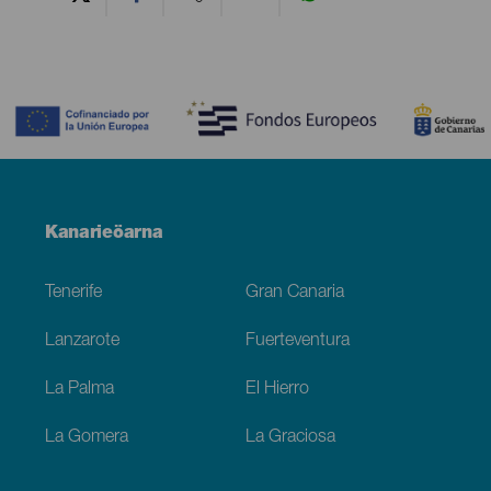
Contenido
Menú
Kanarieöarna
Footer
Tenerife
Gran Canaria
Lanzarote
Fuerteventura
La Palma
El Hierro
La Gomera
La Graciosa