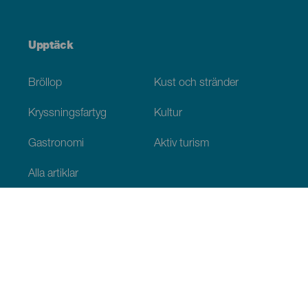
Upptäck
Bröllop
Kust och stränder
Kryssningsfartyg
Kultur
Gastronomi
Aktiv turism
Alla artiklar
Praktisk information
Agenda
Klimat