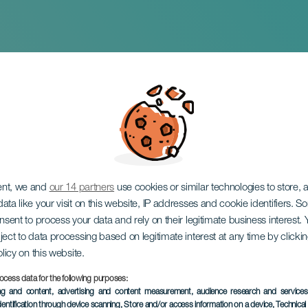
Molina. Tenerife
ent, we and
our 14 partners
use cookies or similar technologies to store,
ata like your visit on this website, IP addresses and cookie identifiers. 
onsent to process your data and rely on their legitimate business interest
ject to data processing based on legitimate interest at any time by click
olicy on this website.
ocess data for the following purposes:
ing and content, advertising and content measurement, audience research and service
dentification through device scanning
, Store and/or access information on a device
, Technica