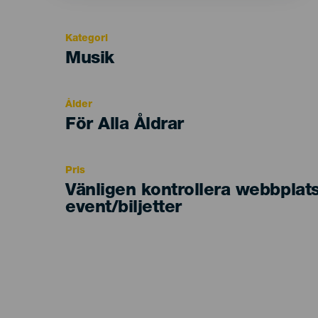
Kategori
Categoría
Musik
del
evento
Ålder
Edad
För Alla Åldrar
Recomendada
Pris
Vänligen kontrollera webbplat
event/biljetter