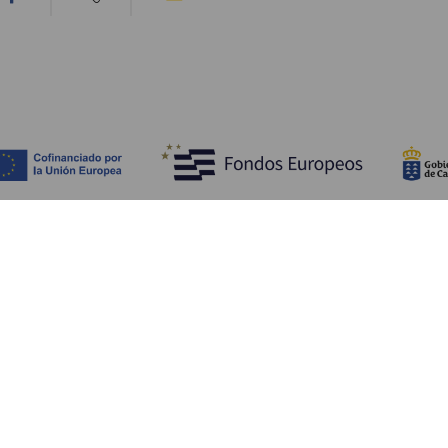
Upptäck
P
Bröllop
Kust och stränder
A
Kryssningsfartyg
Kultur
Ta