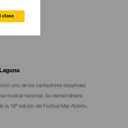
 close
 Laguna
como uno de los cantautores españoles
a musical nacional. Su extraordinaria
e la 18ª edición del Festival Mar Abierto.