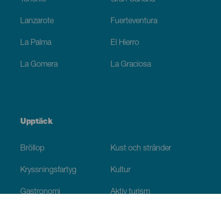
Lanzarote
Fuerteventura
La Palma
El Hierro
La Gomera
La Graciosa
Upptäck
Bröllop
Kust och stränder
Kryssningsfartyg
Kultur
Gastronomi
Aktiv turism
Alla artiklar