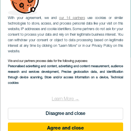
With your agreement, we and
our 14 partners
use cookies or similar
technologies to store, access, and process personal data like your visit on this
website, IP addresses and cookie identifiers. Some partners do not ask for your
consent to process your data and rely on their legitimate business interest. You
TENERIFE
can withdraw your consent or object to data processing based on legitimate
Antonia San Juan: La ropa
interest at any time by clicking on “Learn More” or in our Privacy Policy on this
vieja de Cuca
website.
We and our partners process data for the following purposes:
Imagen
Personalised advertising and content, advertising and content measurement, audience
Listado
research and services development
, Precise geolocation data, and identification
through device scanning
, Store and/or access information on a device
, Technical
cookies
Learn More →
Disagree and close
Agree and close