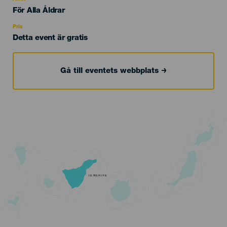
Edad
För Alla Åldrar
Recomendada
Pris
Detta event är gratis
Gå till eventets webbplats
TENERIFE