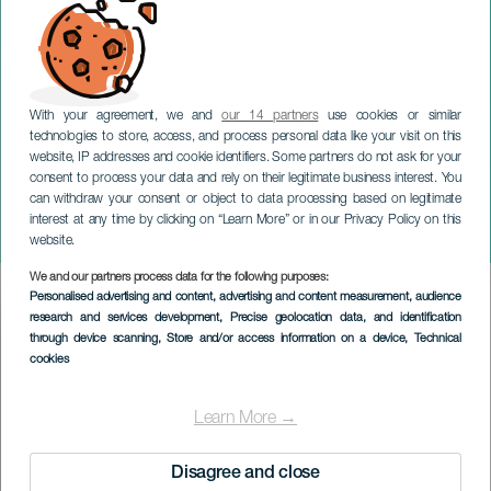
With your agreement, we and
our 14 partners
use cookies or similar
technologies to store, access, and process personal data like your visit on this
website, IP addresses and cookie identifiers. Some partners do not ask for your
consent to process your data and rely on their legitimate business interest. You
can withdraw your consent or object to data processing based on legitimate
TENERIFE
interest at any time by clicking on “Learn More” or in our Privacy Policy on this
Angela Velloso i konsert
website.
We and our partners process data for the following purposes:
Imagen
Personalised advertising and content, advertising and content measurement, audience
Listado
research and services development
, Precise geolocation data, and identification
through device scanning
, Store and/or access information on a device
, Technical
cookies
Learn More →
Disagree and close