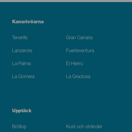
Menú
Kanarieöarna
Footer
Tenerife
Gran Canaria
Lanzarote
Fuerteventura
La Palma
El Hierro
La Gomera
La Graciosa
Upptäck
Bröllop
Kust och stränder