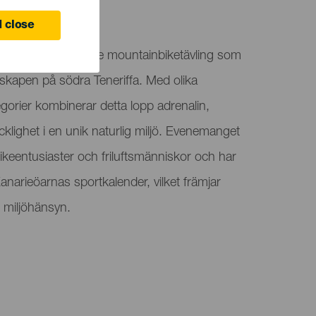
a
 close
chen är en krävande mountainbiketävling som
dskapen på södra Teneriffa. Med olika
gorier kombinerar detta lopp adrenalin,
icklighet i en unik naturlig miljö. Evenemanget
ikeentusiaster och friluftsmänniskor och har
 Kanarieöarnas sportkalender, vilket främjar
 miljöhänsyn.