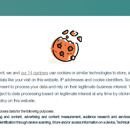
Xtreme MTB Irichen
ent, we and
our 14 partners
use cookies or similar technologies to store,
ata like your visit on this website, IP addresses and cookie identifiers. 
onsent to process your data and rely on their legitimate business interest
ject to data processing based on legitimate interest at any time by click
olicy on this website.
ocess data for the following purposes:
EVENEMANGET HÅLLS
ing and content, advertising and content measurement, audience research and service
dentification through device scanning
, Store and/or access information on a device
, Technica