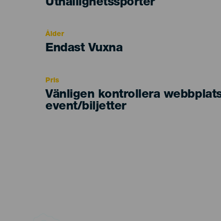
Categoría
Uthållighetssporter
del
evento
Ålder
Edad
Endast Vuxna
Recomendada
Pris
Vänligen kontrollera webbplat
event/biljetter