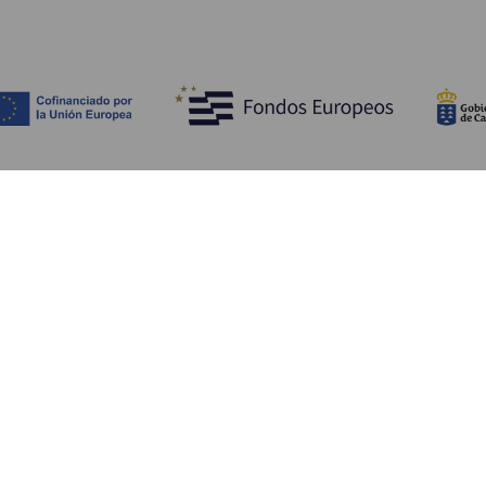
Upptäck
P
Bröllop
Kust och stränder
A
Kryssningsfartyg
Kultur
Ta
Gastronomi
Aktiv turism
Va
Alla artiklar
Se