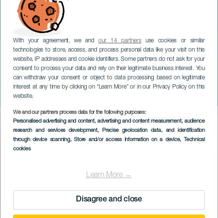
With your agreement, we and
our 14 partners
use cookies or similar
technologies to store, access, and process personal data like your visit on this
website, IP addresses and cookie identifiers. Some partners do not ask for your
consent to process your data and rely on their legitimate business interest. You
can withdraw your consent or object to data processing based on legitimate
TENERIFE
interest at any time by clicking on “Learn More” or in our Privacy Policy on this
Almáciga Surfing
website.
We and our partners process data for the following purposes:
Imagen
Personalised advertising and content, advertising and content measurement, audience
Listado
research and services development
, Precise geolocation data, and identification
through device scanning
, Store and/or access information on a device
, Technical
cookies
Learn More →
Disagree and close