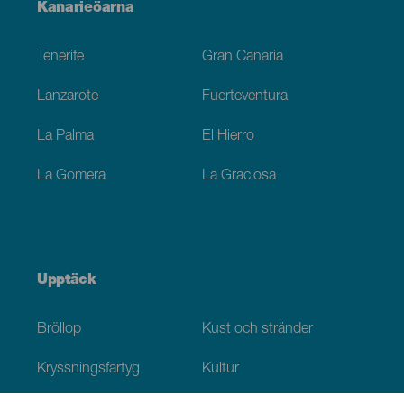
Menú
Kanarieöarna
Footer
Tenerife
Gran Canaria
Lanzarote
Fuerteventura
La Palma
El Hierro
La Gomera
La Graciosa
Upptäck
Bröllop
Kust och stränder
Kryssningsfartyg
Kultur