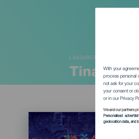
LANZAROTE
TinajoWe
With your agreem
process personal d
not ask for your c
your consent or ob
or in our Privacy P
We and our partners pr
Imagen
Personalised advertis
Listado
geolocation data, and i