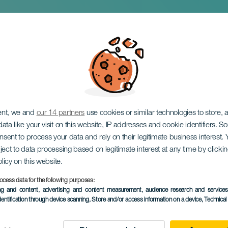
en
ent, we and
our 14 partners
use cookies or similar technologies to store,
ata like your visit on this website, IP addresses and cookie identifiers. 
onsent to process your data and rely on their legitimate business interest
ject to data processing based on legitimate interest at any time by click
olicy on this website.
ocess data for the following purposes:
EVENEMANGET HÅLLS
ing and content, advertising and content measurement, audience research and service
dentification through device scanning
, Store and/or access information on a device
, Technica
24 to 31 October
Localidad
Tinajo