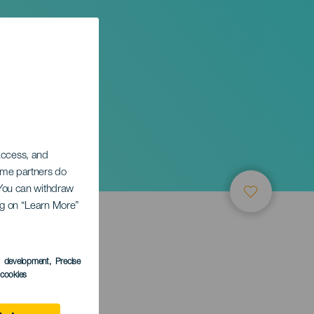
 access, and
Some partners do
. You can withdraw
ing on “Learn More”
s development
, Precise
l cookies