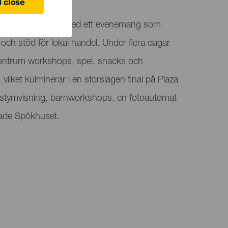
 close
de upplaga i Tinajo med ett evenemang som
 och stöd för lokal handel. Under flera dagar
centrum workshops, spel, snacks och
n, vilket kulminerar i en storslagen final på Plaza
tymvisning, barnworkshops, en fotoautomat
tade Spökhuset.