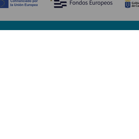
Upptäck
P
Bröllop
Kust och stränder
A
Kryssningsfartyg
Kultur
Ta
Gastronomi
Aktiv turism
Va
Alla artiklar
Se