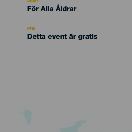
Ålder
Edad
För Alla Åldrar
Recomendada
Pris
Detta event är gratis