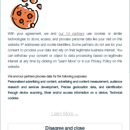
With your agreement, we and
our 14 partners
use cookies or similar
technologies to store, access, and process personal data like your visit on this
website, IP addresses and cookie identifiers. Some partners do not ask for your
consent to process your data and rely on their legitimate business interest. You
LANZAROTE
can withdraw your consent or object to data processing based on legitimate
Tension 4: Havets och
interest at any time by clicking on “Learn More” or in our Privacy Policy on this
musikens rev
website.
We and our partners process data for the following purposes:
Imagen
Personalised advertising and content, advertising and content measurement, audience
Listado
research and services development
, Precise geolocation data, and identification
through device scanning
, Store and/or access information on a device
, Technical
cookies
Learn More →
Disagree and close