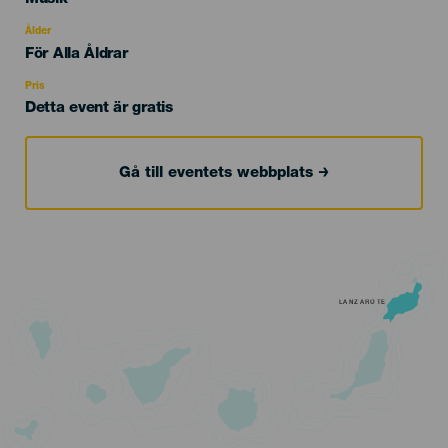
del
evento
Ålder
Edad
För Alla Åldrar
Recomendada
Pris
Detta event är gratis
Gå till eventets webbplats
LANZAROTE