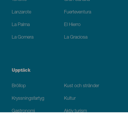
Lanzarote
Fuerteventura
La Palma
El Hierro
La Gomera
La Graciosa
Upptäck
Bröllop
Kust och stränder
Kryssningsfartyg
Kultur
Gastronomi
Aktiv turism
Alla artiklar