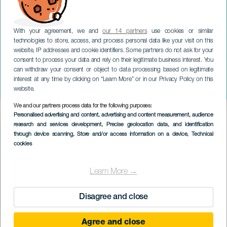
With your agreement, we and
our 14 partners
use cookies or similar
technologies to store, access, and process personal data like your visit on this
website, IP addresses and cookie identifiers. Some partners do not ask for your
consent to process your data and rely on their legitimate business interest. You
LANZAROTE
can withdraw your consent or object to data processing based on legitimate
San Juan de Harías
interest at any time by clicking on “Learn More” or in our Privacy Policy on this
festligheter
website.
We and our partners process data for the following purposes:
Imagen
Personalised advertising and content, advertising and content measurement, audience
Listado
research and services development
, Precise geolocation data, and identification
through device scanning
, Store and/or access information on a device
, Technical
cookies
Learn More →
Disagree and close
Agree and close