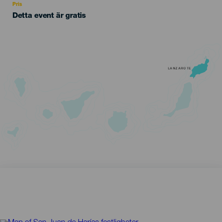
Pris
Detta event är gratis
LANZAROTE