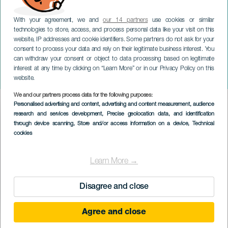
With your agreement, we and
our 14 partners
use cookies or similar
technologies to store, access, and process personal data like your visit on this
website, IP addresses and cookie identifiers. Some partners do not ask for your
consent to process your data and rely on their legitimate business interest. You
can withdraw your consent or object to data processing based on legitimate
LANZAROTE
interest at any time by clicking on “Learn More” or in our Privacy Policy on this
Ras mot könsrelaterat våld
website.
We and our partners process data for the following purposes:
Imagen
Personalised advertising and content, advertising and content measurement, audience
Listado
research and services development
, Precise geolocation data, and identification
through device scanning
, Store and/or access information on a device
, Technical
cookies
Learn More →
Disagree and close
Agree and close
EVENEMANGET HÅLLS