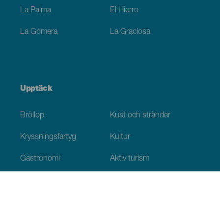
La Palma
El Hierro
La Gomera
La Graciosa
Upptäck
Bröllop
Kust och stränder
Kryssningsfartyg
Kultur
Gastronomi
Aktiv turism
Alla artiklar