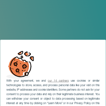
With your agreement, we and
our 14 partners
use cookies or similar
technologies to store, access, and process personal data like your visit on this
website, IP addresses and cookie identifiers. Some partners do not ask for your
consent to process your data and rely on their legitimate business interest. You
LANZAROTE
can withdraw your consent or object to data processing based on legitimate
Rancho de Pascua de
interest at any time by clicking on “Learn More” or in our Privacy Policy on this