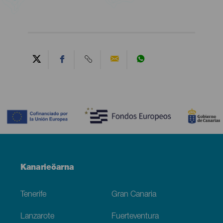
Contenido
Menú
Kanarieöarna
Footer
Tenerife
Gran Canaria
Lanzarote
Fuerteventura