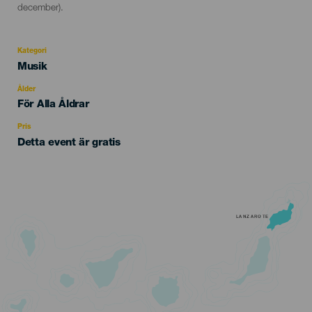
december).
Kategori
Categoría
Musik
del
evento
Ålder
Edad
För Alla Åldrar
Recomendada
Pris
Detta event är gratis
LANZAROTE