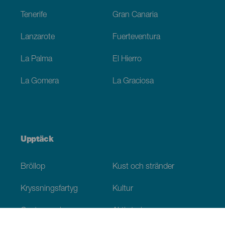
Tenerife
Gran Canaria
Lanzarote
Fuerteventura
La Palma
El Hierro
La Gomera
La Graciosa
Upptäck
Bröllop
Kust och stränder
Kryssningsfartyg
Kultur
Gastronomi
Aktiv turism