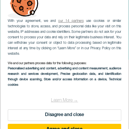
With your agreement, we and
our 14 partners
use cookies or similar
technologies to store, access, and process personal data like your visit on this
website, IP addresses and cookie identifiers. Some partners do not ask for your
consent to process your data and rely on their legitimate business interest. You
can withdraw your consent or object to data processing based on legitimate
LANZAROTE
interest at any time by clicking on “Learn More” or in our Privacy Policy on this
Pocket Theatre Festival
website.
We and our partners process data for the following purposes:
Imagen
Personalised advertising and content, advertising and content measurement, audience
Listado
research and services development
, Precise geolocation data, and identification
through device scanning
, Store and/or access information on a device
, Technical
cookies
Learn More →
Disagree and close