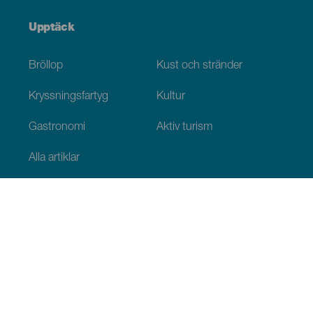
Upptäck
Bröllop
Kust och stränder
Kryssningsfartyg
Kultur
Gastronomi
Aktiv turism
Alla artiklar
Praktisk information
Agenda
Klimat
Ta sig dit
Ställen för att äta