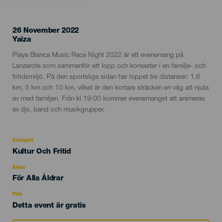
26 November 2022
Localidad
Yaiza
Descripción
Playa Blanca Music Race Night 2022 är ett evenemang på
del
Lanzarote som sammanför ett lopp och konserter i en familje- och
evento
fritidsmiljö. På den sportsliga sidan har loppet tre distanser: 1,6
km, 5 km och 10 km, vilket är den kortare sträckan en väg att njuta
av med familjen. Från kl 19:00 kommer evenemanget att animeras
av djs, band och musikgrupper.
Kategori
Categoría
Kultur Och Fritid
del
evento
Ålder
Edad
För Alla Åldrar
Recomendada
Pris
Detta event är gratis