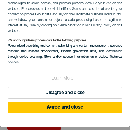
technologies to store, access, and process personal data like your visit on this
website, IP addresses and cookie identifiers. Some partners do not ask for your
consent to process your data and rely on their legitimate business interest. You
LANZAROTE
can withdraw your consent or object to data processing based on legitimate
Playa Blanca Music Race
interest at any time by clicking on “Learn More” or in our Privacy Policy on this
Night 2022
website.
We and our partners process data for the following purposes:
Imagen
Personalised advertising and content, advertising and content measurement, audience
Listado
research and services development
, Precise geolocation data, and identification
through device scanning
, Store and/or access information on a device
, Technical
cookies
Learn More →
Disagree and close
Agree and close
EVENEMANGET HÅLLS