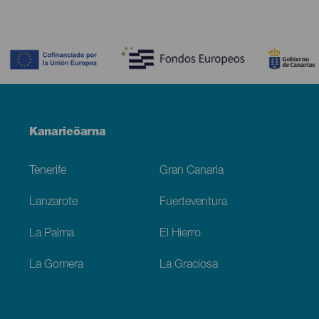
Contenido
Menú
Kanarieöarna
Footer
Tenerife
Gran Canaria
Lanzarote
Fuerteventura
La Palma
El Hierro
La Gomera
La Graciosa