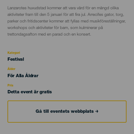
Descripción
Lanzarotes huvudstad kommer att vara värd för en mängd olika
del
aktiviteter fram till den 5 januari för att fira jul. Arrecifes gator, torg,
evento
parker och fritidscenter kommer att fyllas med musikföreställningar,
workshops och aktiviteter för barn, som kulminerar på
trettondagsafton med en parad och en konsert.
Kategori
Categoría
Festival
del
evento
Ålder
Edad
För Alla Åldrar
Recomendada
Pris
Detta event är gratis
Gå till eventets webbplats