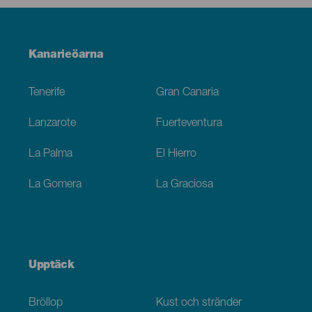
Menú
Kanarieöarna
Footer
Tenerife
Gran Canaria
Lanzarote
Fuerteventura
La Palma
El Hierro
La Gomera
La Graciosa
Upptäck
Bröllop
Kust och stränder