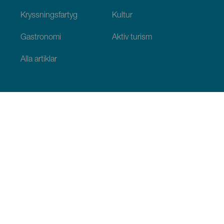
Kryssningsfartyg
Kultur
Gastronomi
Aktiv turism
Alla artiklar
Praktisk information
Agenda
Klimat
Ta sig dit
Ställen för att äta
Var man kan bo
Ögruppen
Serviceutbud