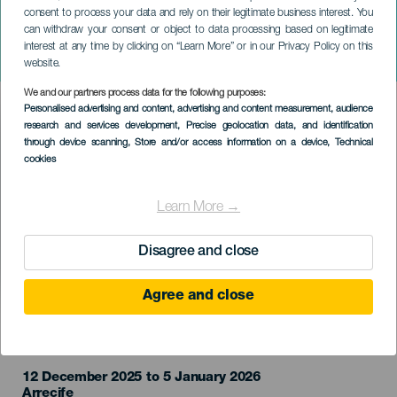
consent to process your data and rely on their legitimate business interest. You
can withdraw your consent or object to data processing based on legitimate
LANZAROTE
interest at any time by clicking on “Learn More” or in our Privacy Policy on this
Navidad en Arrecife
website.
We and our partners process data for the following purposes:
Imagen
Personalised advertising and content, advertising and content measurement, audience
Listado
research and services development
, Precise geolocation data, and identification
through device scanning
, Store and/or access information on a device
, Technical
cookies
Learn More →
Disagree and close
Agree and close
EVENEMANGET HÅLLS
12 December 2025 to 5 January 2026
Localidad
Arrecife