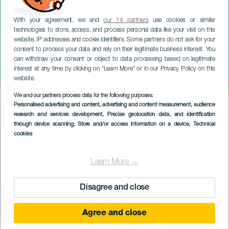
With your agreement, we and
our 14 partners
use cookies or similar
technologies to store, access, and process personal data like your visit on this
website, IP addresses and cookie identifiers. Some partners do not ask for your
consent to process your data and rely on their legitimate business interest. You
can withdraw your consent or object to data processing based on legitimate
LANZAROTE
interest at any time by clicking on “Learn More” or in our Privacy Policy on this
Ludovico Einaudi-hyllning
website.
We and our partners process data for the following purposes:
Imagen
Personalised advertising and content, advertising and content measurement, audience
Listado
research and services development
, Precise geolocation data, and identification
through device scanning
, Store and/or access information on a device
, Technical
cookies
Learn More →
Disagree and close
Agree and close
EVENEMANGET HÅLLS