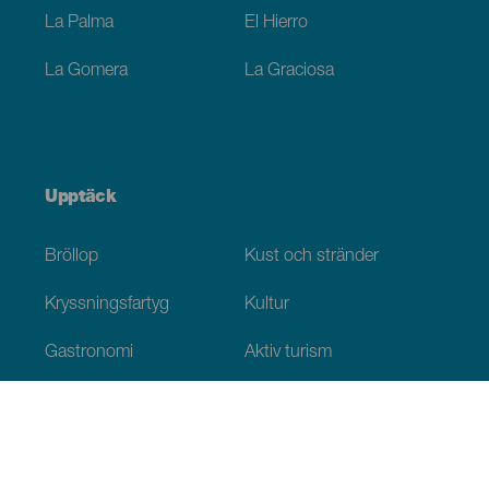
La Palma
El Hierro
La Gomera
La Graciosa
Upptäck
Bröllop
Kust och stränder
Kryssningsfartyg
Kultur
Gastronomi
Aktiv turism
Alla artiklar