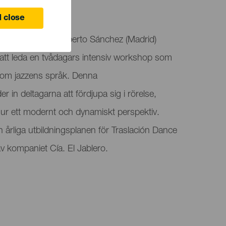
 close
h koreografen Alberto Sánchez (Madrid)
r att leda en tvådagars intensiv workshop som
nom jazzens språk. Denna
r in deltagarna att fördjupa sig i rörelse,
ur ett modernt och dynamiskt perspektiv.
en årliga utbildningsplanen för Traslación Dance
av kompaniet Cía. El Jablero.