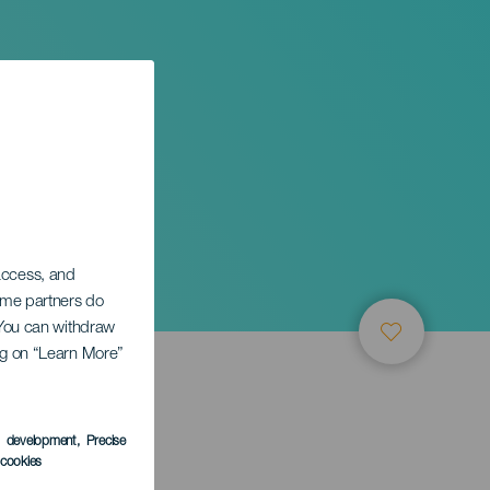
 access, and
Some partners do
. You can withdraw
ing on “Learn More”
s development
, Precise
l cookies