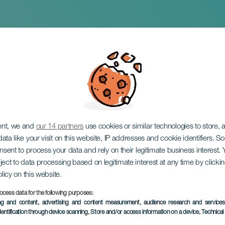
tre
ent, we and
our 14 partners
use cookies or similar technologies to store,
ata like your visit on this website, IP addresses and cookie identifiers. 
onsent to process your data and rely on their legitimate business interest
ject to data processing based on legitimate interest at any time by click
olicy on this website.
ocess data for the following purposes:
EVENEMANGET HÅLLS
ing and content, advertising and content measurement, audience research and service
dentification through device scanning
, Store and/or access information on a device
, Technica