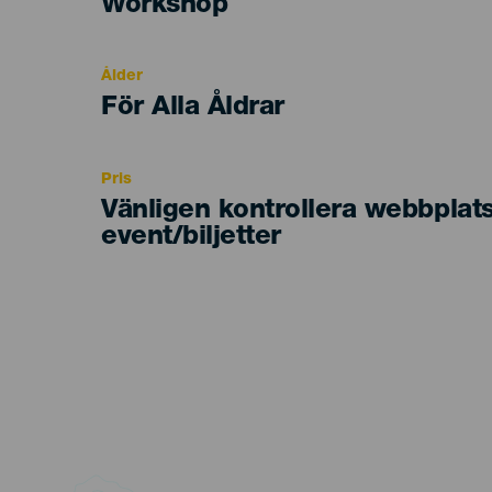
Categoría
Workshop
del
evento
Ålder
Edad
För Alla Åldrar
Recomendada
Pris
Vänligen kontrollera webbplat
event/biljetter