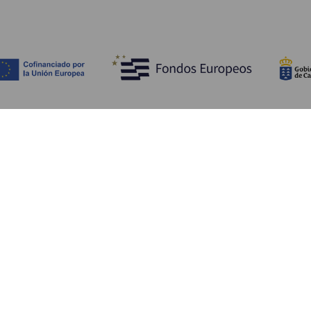
Upptäck
P
Bröllop
Kust och stränder
A
Kryssningsfartyg
Kultur
Ta
Gastronomi
Aktiv turism
Va
Alla artiklar
Se