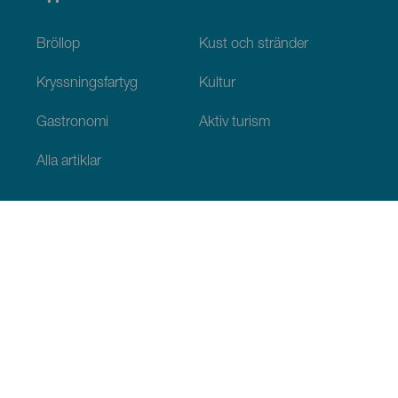
Bröllop
Kust och stränder
Kryssningsfartyg
Kultur
Gastronomi
Aktiv turism
Alla artiklar
Praktisk information
Agenda
Klimat
Ta sig dit
Ställen för att äta
Var man kan bo
Ögruppen