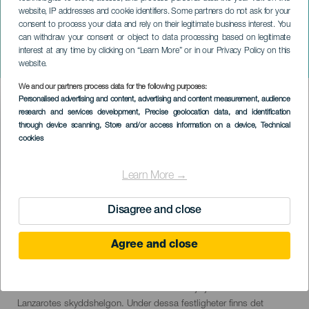
website, IP addresses and cookie identifiers. Some partners do not ask for your
consent to process your data and rely on their legitimate business interest. You
LANZAROTE
can withdraw your consent or object to data processing based on legitimate
Fiestas de San Marcial de
interest at any time by clicking on “Learn More” or in our Privacy Policy on this
Rubicón en Lanzarote
website.
We and our partners process data for the following purposes:
Imagen
Personalised advertising and content, advertising and content measurement, audience
Listado
research and services development
, Precise geolocation data, and identification
through device scanning
, Store and/or access information on a device
, Technical
cookies
Learn More →
EVENEMANGET HÅLLS
Disagree and close
Agree and close
30 June to 8 July
Localidad
Femés
Descripción
Fiestas de San Marcial de Rubicón hålls varje juli för att hedra
del
Lanzarotes skyddshelgon. Under dessa festligheter finns det