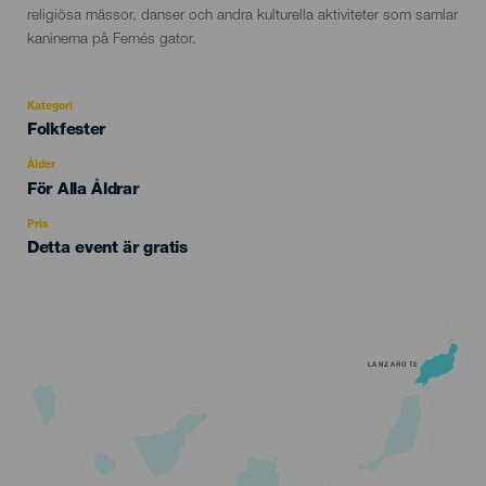
evento
religiösa mässor, danser och andra kulturella aktiviteter som samlar
kaninerna på Femés gator.
Kategori
Categoría
Folkfester
del
evento
Ålder
Edad
För Alla Åldrar
Recomendada
Pris
Detta event är gratis
LANZAROTE