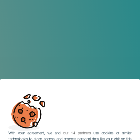
With your agreement, we and
our 14 partners
use cookies or similar
technologies to store, access, and process personal data like your visit on this